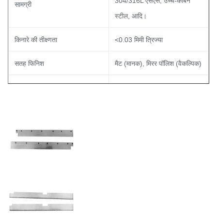
304/316L एसएस, उच्च-कार्बन
सामग्री
स्टील, आदि।
किनारे की तीक्ष्णता
<0.03 मिमी त्रिज्या
सतह फिनिश
मैट (मानक), मिरर पॉलिश (वैकल्पिक)
समतलता
<0.1 मिमी/100 मिमी
छेद/स्लिट आकार
अनुकूलन योग्य
सहनशीलता
±0.01 मिमी (मानक)
गर्मी उपचार
वैकल्पिक कठोरता HRC 60 तक