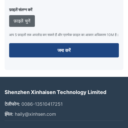
फ़ाइलें संलग्न करें
फ़ाइलें चुनें
आप 5 फ़ाइलों तक अपलोड कर सकते हैं और प्रत्येक फ़ाइल का आकार अधिकतम 10M है।
जमा करें
Shenzhen Xinhaisen Technology Limited
टेलीफोन:
0086-13510417251
ईमेल:
haily@xinhsen.com