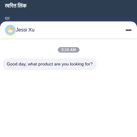
त्वरित लिंक
घर
उत्पाद
Jessi Xu
वीडियो
हमारे बारे में
5:10 AM
फैक्टरी यात्रा
Good day, what product are you looking for?
गुणवत्ता नियंत्रण
हमसे संपर्क करें
समाचार
मामले
हमारे पीछे आओ