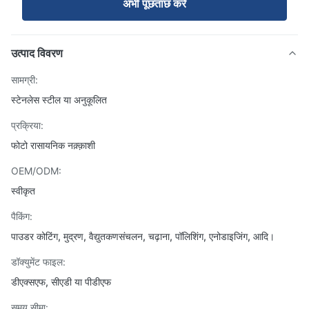
अभी पूछताछ करें
उत्पाद विवरण
सामग्री:
स्टेनलेस स्टील या अनुकूलित
प्रक्रिया:
फोटो रासायनिक नक़्क़ाशी
OEM/ODM:
स्वीकृत
पैकिंग:
पाउडर कोटिंग, मुद्रण, वैद्युतकणसंचलन, चढ़ाना, पॉलिशिंग, एनोडाइजिंग, आदि।
डॉक्युमेंट फाइल:
डीएक्सएफ, सीएडी या पीडीएफ
समय सीमा: