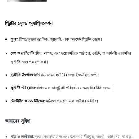
প্রিন্টার ব্লেড অ্যাপ্লিকেশন
মুদ্রণ শিল্প:
ফ্লেক্সোগ্রাফিক, গ্রাভারি, এবং অফসেট প্রিন্টিং প্রেস।
লেপ ও লেমিনেটিং:
ফিল্ম, কাগজ, এবং ফয়েলগুলিতে আঠালো, পেইন্ট, বা কার্যকরী লেপগুলির
সুনির্দিষ্ট স্তর প্রয়োগ করা।
ব্যাটারি উৎপাদন:
লিথিয়াম-আয়ন ব্যাটারির জন্য ইলেক্ট্রোড লেপ।
সুনির্দিষ্ট পরিষ্কারঃ
রোলার এবং সাবস্ট্র্যাট পরিষ্কারের জন্য স্কিউজি ব্লেড।
টেক্সটাইল ও নন-উইভেন:
আঠালো প্রয়োগ এবং ফাইবার ডক্টরিং।
আমাদের সুবিধা
গতি ও নমনীয়তা:
দ্রুত প্রোটোটাইপিং এবং উত্পাদন টার্নআউন্ড, জরুরী, ছোট-বেট, বা উচ্চ-