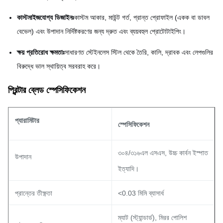
কাস্টমাইজযোগ্য ডিজাইনঃ
কাস্টম আকার, মাউন্ট গর্ত, প্রান্ত প্রোফাইল (একক বা ডাবল
বেভেল) এবং উপাদান নির্দিষ্টকরণের জন্য দ্রুত এবং ব্যয়বহুল প্রোটোটাইপিং।
ক্ষয় প্রতিরোধ ক্ষমতাঃ
সাধারণত স্টেইনলেস স্টিল থেকে তৈরি, কালি, দ্রাবক এবং লেপগুলির
বিরুদ্ধে ভাল স্থায়িত্ব সরবরাহ করে।
প্রিন্টার ব্লেড স্পেসিফিকেশন
প্যারামিটার
স্পেসিফিকেশন
৩০৪/৩১৬এল এসএস, উচ্চ কার্বন ইস্পাত
উপাদান
ইত্যাদি।
প্রান্তের তীক্ষ্ণতা
<0.03 মিমি ব্যাসার্ধ
ম্যাট (স্ট্যান্ডার্ড), মিরর পোলিশ