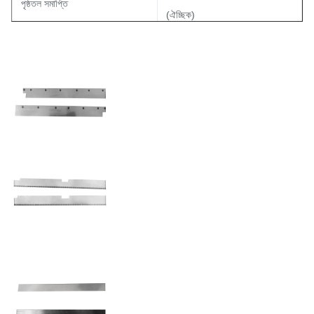
পৃষ্ঠতল সমাপ্তি
(ঐচ্ছিক)
সমতল
<0.1 মিমি/100 মিমি
হোল/স্লিট আকার
কাস্টমাইজযোগ্য
সহনশীলতা
±0.01 মিমি (স্ট্যান্ডার্ড)
এইচআরসি ৬০-এর মধ্যে নির্বাচিত
তাপ চিকিত্সা
কঠোরতা