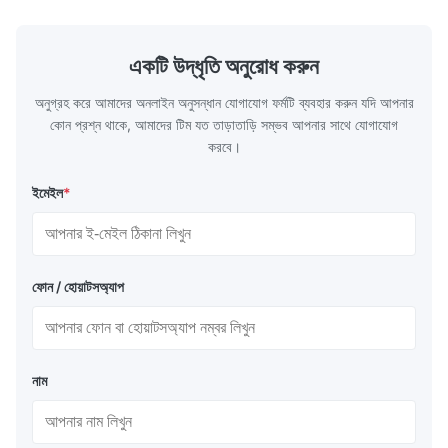
exceptional durability, and precise channel
components
Good communication, and very fast reponse. Fast production
geometries that optimize material
(heat-resist
and delivery.
distribution in production processes. Flow
structural 
একটি উদ্ধৃতি অনুরোধ করুন
Plate Features Complex, Burr
(surgical to
অনুগ্রহ করে আমাদের অনলাইন অনুসন্ধান যোগাযোগ ফর্মটি ব্যবহার করুন যদি আপনার
কোন প্রশ্ন থাকে, আমাদের টিম যত তাড়াতাড়ি সম্ভব আপনার সাথে যোগাযোগ
করবে।
ইমেইল
*
ফোন / হোয়াটসঅ্যাপ
নাম