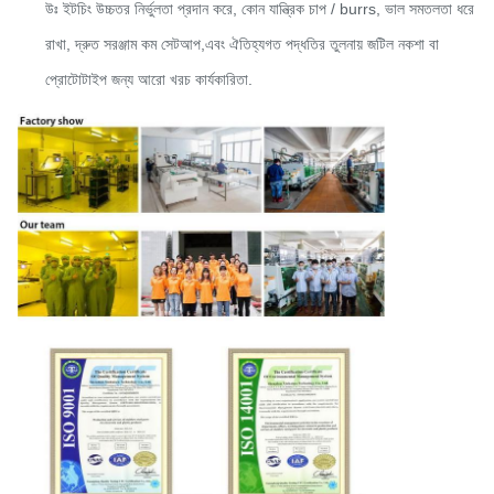
উঃ ইটচিং উচ্চতর নির্ভুলতা প্রদান করে, কোন যান্ত্রিক চাপ / burrs, ভাল সমতলতা ধরে
রাখা, দ্রুত সরঞ্জাম কম সেটআপ,এবং ঐতিহ্যগত পদ্ধতির তুলনায় জটিল নকশা বা
প্রোটোটাইপ জন্য আরো খরচ কার্যকারিতা.