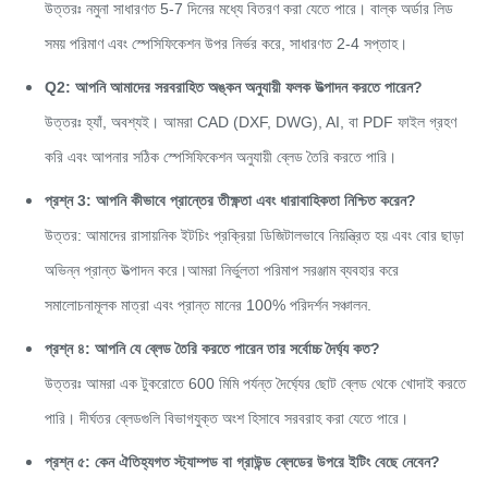
উত্তরঃ নমুনা সাধারণত 5-7 দিনের মধ্যে বিতরণ করা যেতে পারে। বাল্ক অর্ডার লিড
সময় পরিমাণ এবং স্পেসিফিকেশন উপর নির্ভর করে, সাধারণত 2-4 সপ্তাহ।
Q2: আপনি আমাদের সরবরাহিত অঙ্কন অনুযায়ী ফলক উত্পাদন করতে পারেন?
উত্তরঃ হ্যাঁ, অবশ্যই। আমরা CAD (DXF, DWG), AI, বা PDF ফাইল গ্রহণ
করি এবং আপনার সঠিক স্পেসিফিকেশন অনুযায়ী ব্লেড তৈরি করতে পারি।
প্রশ্ন 3: আপনি কীভাবে প্রান্তের তীক্ষ্ণতা এবং ধারাবাহিকতা নিশ্চিত করেন?
উত্তর: আমাদের রাসায়নিক ইটচিং প্রক্রিয়া ডিজিটালভাবে নিয়ন্ত্রিত হয় এবং বোর ছাড়া
অভিন্ন প্রান্ত উত্পাদন করে।আমরা নির্ভুলতা পরিমাপ সরঞ্জাম ব্যবহার করে
সমালোচনামূলক মাত্রা এবং প্রান্ত মানের 100% পরিদর্শন সঞ্চালন.
প্রশ্ন ৪: আপনি যে ব্লেড তৈরি করতে পারেন তার সর্বোচ্চ দৈর্ঘ্য কত?
উত্তরঃ আমরা এক টুকরোতে 600 মিমি পর্যন্ত দৈর্ঘ্যের ছোট ব্লেড থেকে খোদাই করতে
পারি। দীর্ঘতর ব্লেডগুলি বিভাগযুক্ত অংশ হিসাবে সরবরাহ করা যেতে পারে।
প্রশ্ন ৫: কেন ঐতিহ্যগত স্ট্যাম্পড বা গ্রাউন্ড ব্লেডের উপরে ইটিং বেছে নেবেন?