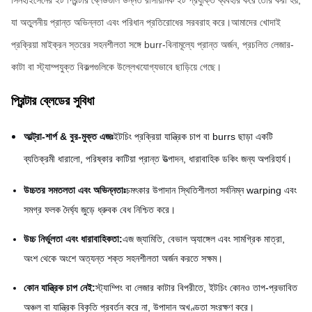
সিনহাইসেনের ইট প্রিন্টার ব্লেডগুলি উন্নত রাসায়নিক ইট প্রযুক্তি ব্যবহার করে তৈরি করা হয়,
যা অতুলনীয় প্রান্ত অভিন্নতা এবং পরিধান প্রতিরোধের সরবরাহ করে।আমাদের খোদাই
প্রক্রিয়া মাইক্রন স্তরের সহনশীলতা সঙ্গে burr-বিনামূল্যে প্রান্ত অর্জন, প্রচলিত লেজার-
কাটা বা স্ট্যাম্পযুক্ত বিকল্পগুলিকে উল্লেখযোগ্যভাবে ছাড়িয়ে গেছে।
প্রিন্টার ব্লেডের সুবিধা
আল্ট্রা-শার্প & বুর-মুক্ত এজঃ
ইটচিং প্রক্রিয়া যান্ত্রিক চাপ বা burrs ছাড়া একটি
ব্যতিক্রমী ধারালো, পরিষ্কার কাটিয়া প্রান্ত উত্পাদন, ধারাবাহিক ডকিং জন্য অপরিহার্য।
উচ্চতর সমতলতা এবং অভিন্নতাঃ
চমৎকার উপাদান স্থিতিশীলতা সর্বনিম্ন warping এবং
সমগ্র ফলক দৈর্ঘ্য জুড়ে ধ্রুবক বেধ নিশ্চিত করে।
উচ্চ নির্ভুলতা এবং ধারাবাহিকতা:
এজ জ্যামিতি, বেভাল অ্যাঙ্গেল এবং সামগ্রিক মাত্রা,
অংশ থেকে অংশে অত্যন্ত শক্ত সহনশীলতা অর্জন করতে সক্ষম।
কোন যান্ত্রিক চাপ নেই:
স্ট্যাম্পিং বা লেজার কাটার বিপরীতে, ইটচিং কোনও তাপ-প্রভাবিত
অঞ্চল বা যান্ত্রিক বিকৃতি প্রবর্তন করে না, উপাদান অখণ্ডতা সংরক্ষণ করে।