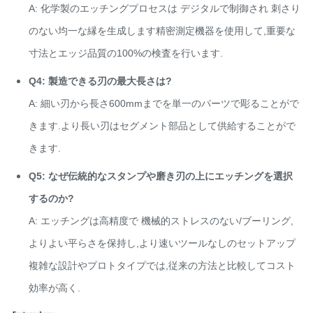
A: 化学製のエッチングプロセスは デジタルで制御され 刺さり
のない均一な縁を生成します精密測定機器を使用して,重要な
寸法とエッジ品質の100%の検査を行います.
Q4: 製造できる刃の最大長さは?
A: 細い刃から長さ600mmまでを単一のパーツで彫ることがで
きます.より長い刃はセグメント部品として供給することがで
きます.
Q5: なぜ伝統的なスタンプや磨き刃の上にエッチングを選択
するのか?
A: エッチングは高精度で 機械的ストレスのない/ブーリング,
よりよい平らさを保持し,より速いツールなしのセットアップ
複雑な設計やプロトタイプでは,従来の方法と比較してコスト
効率が高く.