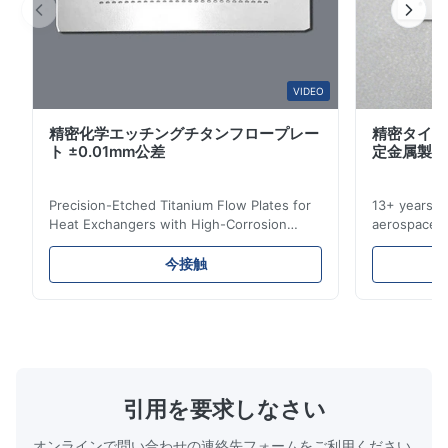
Nov 12.2025
The foot file has a very good effect on removing dead skin,
and the customized effect is also excellent.
VIDEO
A*r
A
精密化学エッチングチタンフロープレー
精密タイタ
ト ±0.01mm公差
定金属製造
Sep 10.2025
Our products are always packed very good with no movement
Precision-Etched Titanium Flow Plates for
13+ years ex
in shipping. The quality of the product is above average, high
Heat Exchangers with High-Corrosion
aerospace, m
quality without any scratches.
Resistance Flow Plate Overview Xinhaisen
applications.
Technology specializes in manufacturing
solutions wi
今接触
high-precision chemically etched flow
instant quo
J*s
J
plates for plastic injection molding, die
for High-Pe
casting, and other industrial applications.
Industries 
Aug 26.2025
Our flow plates offer superior flow control,
solutions po
exceptional durability, and precise channel
components
Good communication, and very fast reponse. Fast production
geometries that optimize material
(heat-resist
and delivery.
distribution in production processes. Flow
structural 
引用を要求しなさい
Plate Features Complex, Burr
(surgical to
オンラインで問い合わせの連絡先フォームをご利用ください.