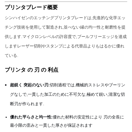
プリンタブレード概要
シンハイゼンのエッチングプリンタブレードは,先進的な化学エッ
チング技術を使用して製造され,並べない縁の均一性と耐磨性を提
供します.マイクロンレベルの許容度で,ブールフリーエッジを達成
しますレーザー切削やスタンプによる代替品よりもはるかに優れ
ている.
プリンタ の 刃 の 利点
超鋭く 突起のない刃:
切削過程では,機械的ストレスやブーリン
グなしで,一貫した加工のために不可欠な,極めて鋭い,清潔な切
断刃が作られます.
優れた平らさと均一性:
優れた材料の安定性により 刃の全長に
最小限の歪みと一貫した厚さが保証されます