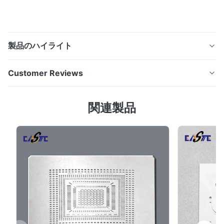
製品のハイライト
高精度な化学ステンレス・エッチング・プリンター・ブレ
Customer Reviews
ード プリンタブレード概要シンハイゼンのエッチングプ
リンタブレードは,先進的な化学エッチング技術を使用し
5.0
関連製品
て製造され,並べない縁の均一性と耐磨性を提供します.マ
Based on 50 reviews recently
イクロンレベルの許容度で,ブールフリーエッジを達成し
5
100%
ますレーザー切削やスタンプによる代替品よりもはるかに
4
0
優れている. プリンタ の 刃 の 利点 超鋭く 突起のない刃:
3
0
2
0
切削過程では,機械的ストレスやブーリングなしで,一貫し
1
0
た加工のために不可欠な,極めて鋭い,清潔な切断刃が作ら
れます. 優れた平らさと均一性:優れた材料の安定性により
刃の全長に最小限の歪みと一貫した厚さが保証されます
F*e
F
高精...