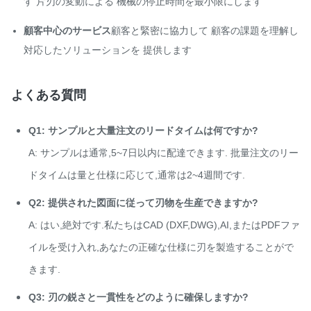
す 片刃の変動による 機械の停止時間を最小限にします
顧客中心のサービス
顧客と緊密に協力して 顧客の課題を理解し
対応したソリューションを 提供します
よくある質問
Q1: サンプルと大量注文のリードタイムは何ですか?
A: サンプルは通常,5~7日以内に配達できます. 批量注文のリー
ドタイムは量と仕様に応じて,通常は2~4週間です.
Q2: 提供された図面に従って刃物を生産できますか?
A: はい,絶対です.私たちはCAD (DXF,DWG),AI,またはPDFファ
イルを受け入れ,あなたの正確な仕様に刃を製造することがで
きます.
Q3: 刃の鋭さと一貫性をどのように確保しますか?