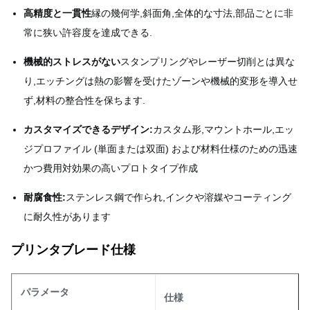
高精度と一貫性
縁の幾何学,斜面角,全体的な寸法,部品ごとに非
常に狭い許容度を達成できる.
機械的ストレスがない
スタンプリングやレーザー切削とは異な
り,エッチングは熱の影響を受けたゾーンや機械的変形を導入せ
ず,材料の整合性を保ちます.
カスタマイズできるデザイン:
カスタム形,マウントホール,エッ
ジプロファイル (単面または双面) および材料仕様のための迅速
かつ費用対効果の高いプロトタイプ作成
耐腐食性:
ステンレス鋼で作られ,インクや溶媒やコーティング
に耐久性があります
プリンタブレード仕様
パラメータ
仕様