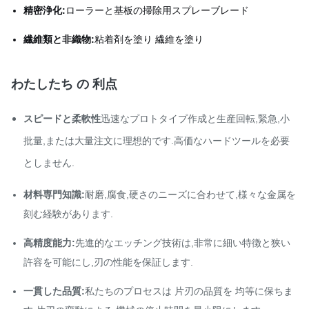
精密浄化:
ローラーと基板の掃除用スプレーブレード
繊維類と非織物:
粘着剤を塗り 繊維を塗り
わたしたち の 利点
スピードと柔軟性
迅速なプロトタイプ作成と生産回転,緊急,小
批量,または大量注文に理想的です.高価なハードツールを必要
としません.
材料専門知識:
耐磨,腐食,硬さのニーズに合わせて,様々な金属を
刻む経験があります.
高精度能力:
先進的なエッチング技術は,非常に細い特徴と狭い
許容を可能にし,刃の性能を保証します.
一貫した品質:
私たちのプロセスは 片刃の品質を 均等に保ちま