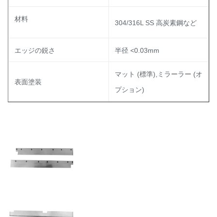
材料
304/316L SS 高炭素鋼など
エッジの鋭さ
半径 <0.03mm
マット (標準),ミラーラー (オ
表面塗装
プション)
平らさ
<0.1mm/100mm
穴/割れ口の大きさ
カスタマイズ可能
許容性
±0.01mm (標準)
熱処理
HRC 60まで硬化オプション