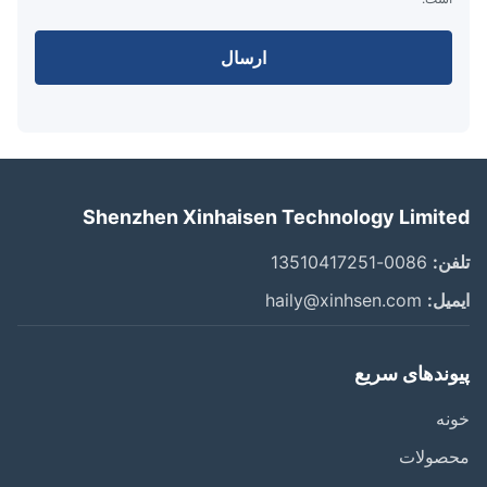
ارسال
Shenzhen Xinhaisen Technology Limit
ن:
0086-13510417251
یل:
haily@xinhsen.com
وندهای سریع
ه
صولات