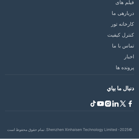
م های
ارهی ما
خانه تور
رل کیفیت
س با ما
ار
نده ها
ال ما بياي
حفوظ است