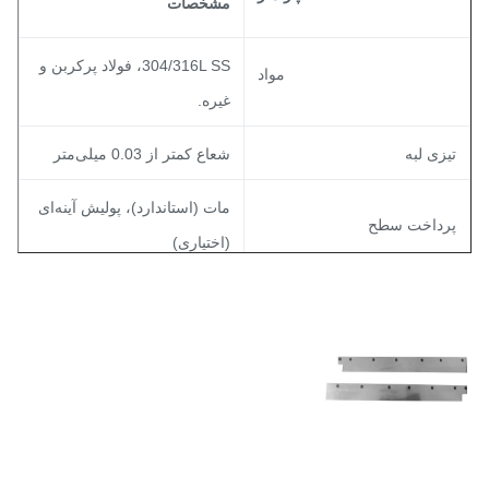
مشخصات
304/316L SS، فولاد پرکربن و
مواد
غیره.
یزی لبه
شعاع کمتر از 0.03 میلی‌متر
مات (استاندارد)، پولیش آینه‌ای
رداخت سطح
(اختیاری)
کمتر از 0.1 میلی‌متر در 100
افی
میلی‌متر
ندازه سوراخ/شکاف
قابل سفارشی‌سازی
لرانس
±0.01 میلی‌متر (استاندارد)