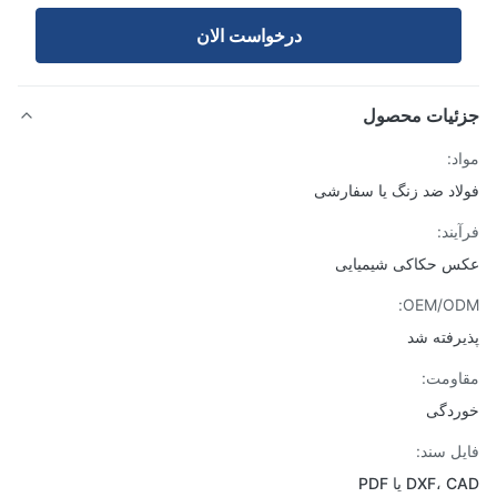
درخواست الان
ئیات محصول
د:
اد ضد زنگ یا سفارشی
یند:
 حکاکی شیمیایی
OEM/OD
رفته شد
ومت:
ردگی
ل سند:
DXF، یا PDF