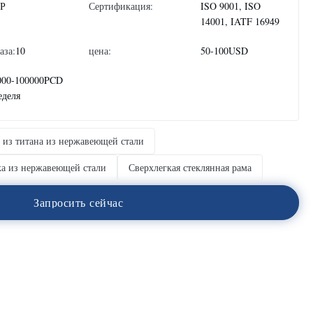
Р
Сертификация:
ISO 9001, ISO
14001, IATF 16949
аза:
10
цена:
50-100USD
000-100000PCD
еделя
 из титана из нержавеющей стали
а из нержавеющей стали
Сверхлегкая стеклянная рама
З
а
п
р
о
с
и
т
ь
с
е
й
ч
а
с