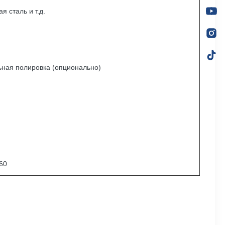
я сталь и т.д.
ьная полировка (опционально)
60