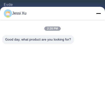
Evde
Ürünler
Jessi Xu
VİDEOLAR
Hakkımızda
2:26 PM
Fabrika Turu
Good day, what product are you looking for?
Kalite Kontrolü
Bize Ulaşın
Haberler
Davalar
Bizi Takip Edin.