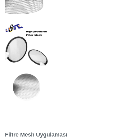
FDA/ISO standartlarına göre
Yüzey Kaplamaları
elektro-parlatılmış, PVD
kaplı veya pasifleştirilmiş
Paslanmaz Çelik / Nikel /
Malzeme
Bakır / Titanyum
Filtre Mesh Uygulaması