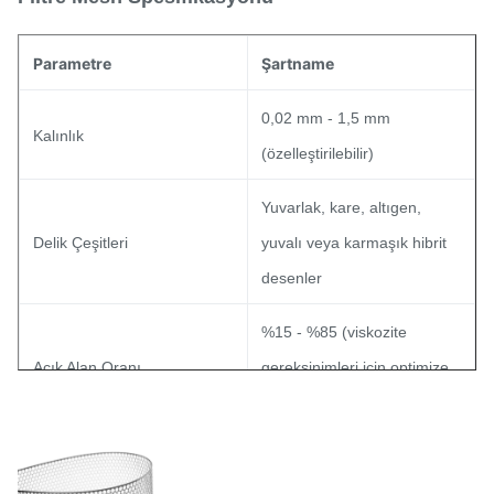
Parametre
Şartname
0,02 mm - 1,5 mm
Kalınlık
(özelleştirilebilir)
Yuvarlak, kare, altıgen,
Delik Çeşitleri
yuvalı veya karmaşık hibrit
desenler
%15 - %85 (viskozite
Açık Alan Oranı
gereksinimleri için optimize
edilmiştir)
Hoşgörü
±0,01 mm