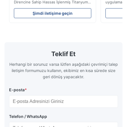
A*d
Direncine Sahip Hassas İşlenmiş Titanyum
uygulamalar 
A
Akış Plakaları Akış Plakası Genel
uzmanlık.ISO
BakışXinhaisen Technology, plastik
teslim sürel
Nov 27.2025
Şimdi iletişime geçin
Ş
enjeksiyon kalıplama, döküm ve diğer
Yüksek perf
The mesh is precise and the packaging is excellent.
endüstriyel uygulamalar için yüksek
titanyum ka
hassasiyetli kimyasal olarak işlenmiş akış
Endüstriler
plakaları üretiminde uzmanlaşmışt...
görev ...
Teklif Et
Herhangi bir sorunuz varsa lütfen aşağıdaki çevrimiçi talep
iletişim formumuzu kullanın, ekibimiz en kısa sürede size
geri dönüş yapacaktır.
E-posta
*
Telefon / WhatsApp