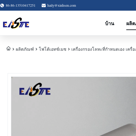
86-86-13510417251
haily@xinhsen.com
บ้าน
ผลิต
ผลิตภัณฑ์
โฟโต้เอทช์เมช
เครื่องกรองโลหะที่กําหนดเอง เครื