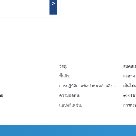
>
วัสดุ:
สแตนเ
พื้นผิว:
สะอาด /
การปฏิบัติตามข้อกำหนดด้านสิ่ง
เป็นไ
แวดล้อม:
าย
ความอดทน:
±0.01ม
แอปพลิเคชัน:
การกรอ