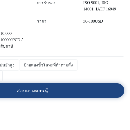
การรับรอง:
ISO 9001, ISO
14001, IATF 16949
ราคา:
50-100USD
:
10,000-
100000PCD /
สัปดาห์
่นยําสูง
ป้ายสองขั้วโลหะที่ทําตามสั่ง
ส
อ
บ
ถ
า
ม
ต
อ
น
น