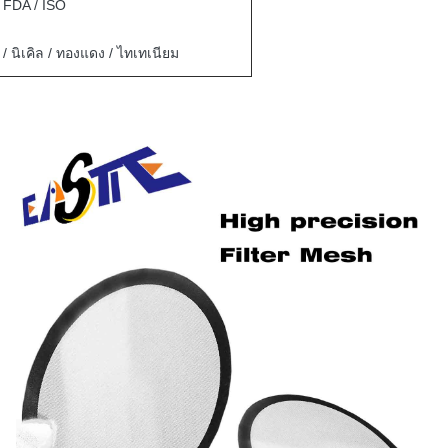
FDA / ISO
 นิเคิล / ทองแดง / ไทเทเนียม