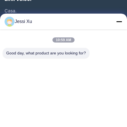
Casa.
Prodotti
Jessi Xu
Video
Chi Siamo
10:59 AM
Fatory Tour
Good day, what product are you looking for?
Controllo Della Qualità
Contattaci
Notizie
Casi
Seguiteci.