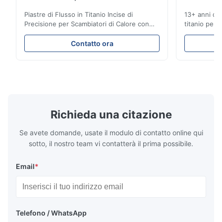
Piastre di Flusso in Titanio Incise di
13+ anni di 
A*d
Precisione per Scambiatori di Calore con
titanio per a
A
Elevata Resistenza alla Corrosione
mediche e in
Panoramica delle Piastre di FlussoXinhaisen
soluzioni fu
Nov 27.2025
Contatto ora
Technology è specializzata nella
competitivi.
The mesh is precise and the packaging is excellent.
produzione di piastre di flusso ad alta
istantaneo! S
precisione incise chimicamente per lo
per applicaz
stampaggio a iniezione di ...
...
Richieda una citazione
Se avete domande, usate il modulo di contatto online qui
sotto, il nostro team vi contatterà il prima possibile.
Email
*
Telefono / WhatsApp