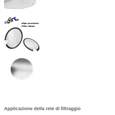
Finiture superficiali
PVD o passivato secondo le
norme FDA/ISO
Acciaio inossidabile / nichel /
Materiale
rame / titanio
Applicazione della rete di filtraggio