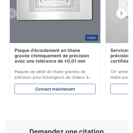
A
Mar 10.2026
This product is really precise.
A*a
VIDEO
A
Plaque d'écoulement en titane
Services d
Dec 10.2025
gravée chimiquement de précision
précision 
Pretty good.
avec une tolérance de ±0,01 mm
certifiés 
Plaques de débit de titane gravées de
13+ années 
A*d
précision pour échangeurs de chaleur à
titane pour 
A
haute résistance à la corrosion Vue d'
médicales et
ensemble de la plaque de débitXinhaisen
solutions c
Nov 27.2025
Contact maintenant
Technology est spécialisée dans la
livraison co
The mesh is precise and the packaging is excellent.
fabrication de plaques d'écoulement
instantané !
gravées chimiquement de haute précision
pour applic
pour le moulage par injection ...
Secteurs que
Demandez une citation