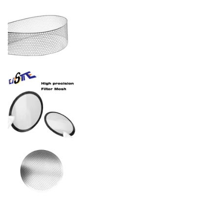
La tolérance
± 0,01 mm
électropolissé, revêtu de
Finitions de surface
PVD ou passivé selon les
normes FDA/ISO
Acier inoxydable / nickel /
Matériel
cuivre / titane