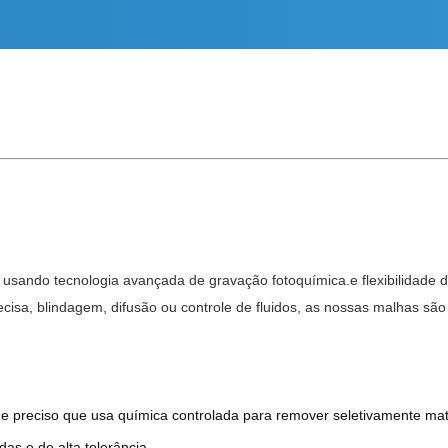
a usando tecnologia avançada de gravação fotoquímica.e flexibilidade 
isa, blindagem, difusão ou controle de fluidos, as nossas malhas são ut
 e preciso que usa química controlada para remover seletivamente ma
as e de alta tolerância.