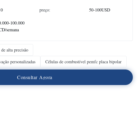
10
preço:
50-100USD
0.000-100.000
CD/semana
 de alta precisão
avação personalizadas
Células de combustível pemfc placa bipolar
C
o
n
s
u
l
t
a
r
A
g
o
r
a