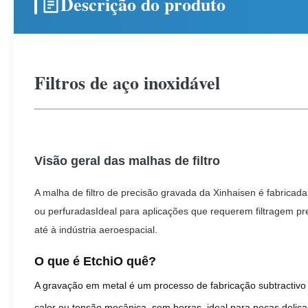
Descrição do produto
Filtros de aço inoxidável
Visão geral das malhas de filtro
A malha de filtro de precisão gravada da Xinhaisen é fabricad
ou perfuradasIdeal para aplicações que requerem filtragem prec
até à indústria aeroespacial.
O que é Etchi
O quê?
A gravação em metal é um processo de fabricação subtractivo
calor ou tensão mecânica, sem borras, ideal para peças delicad