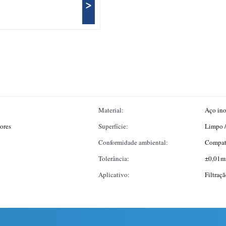
>
Material:
Aço ino
iores
Superfície:
Limpo /
Conformidade ambiental:
Compat
Tolerância:
±0,01
Aplicativo:
Filtraç