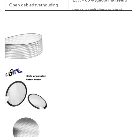
15% - 85% (geoptimaliseerd
Open gebiedsverhouding
voor viscositeitsvereisten)
Tolerantie
±0,01 mm
Elektrolytisch gepolijst, PVD-
Oppervlakteafwerkingen
gecoat of gepassiveerd
volgens FDA/ISO-normen
Roestvrij staal / nikkel /
Materiaal
koper / titanium