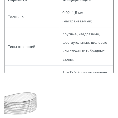
0,02–1,5 мм
Толщина
(настраиваемый)
Круглые, квадратные,
шестиугольные, щелевые
Типы отверстий
или сложные гибридные
узоры.
15–85 % (оптимизировано
Коэффициент открытой
в соответствии с
площади
требованиями к вязкости)
Толерантность
±0,01 мм
Электрополировка, PVD-