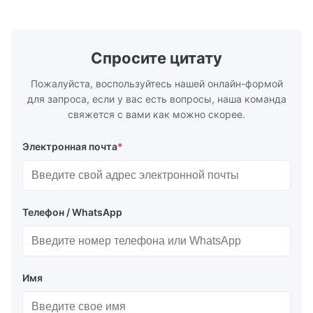
химически травленых пластин для литья
для высоко
пластмасс под давлением, литья под
применени
давлением и других ...
обслужив..
Спросите цитату
Пожалуйста, воспользуйтесь нашей онлайн-формой
для запроса, если у вас есть вопросы, наша команда
свяжется с вами как можно скорее.
Электронная почта
*
Телефон / WhatsApp
Имя