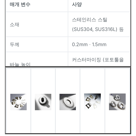
매개 변수
사양
스테인리스 스틸
소재
(SUS304, SUS316L) 등
두께
0.2mm ∙ 1.5mm
커스터마이징 (포토툴을
바늘 높이
통해 설계)
< 0.01mm (우르트라 셰
바늘 끝 지름
프)
최저선 너비
00.015mm
차원 허용
±0.01mm