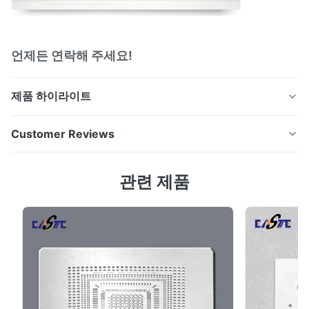
언제든 연락해 주세요!
제품 하이라이트
이스라엘 시장에 대한 초 날카로운 화학적 고각 의료 등급
Customer Reviews
스테인리스 스틸 미용 바늘 회사 프로파일 첸젠 신하이젠
테크놀로지 리미티드금속부품의 정밀석재에 전문적인 전
4.7
관련 제품
문 제조업체입니다. 우리는 고정밀 금속부품의 생산에 전
Based on 50 reviews recently
념합니다.원자재 조달과 제조업에서 비교할 수 없는 속도
5
67%
와 높은 품질 표준을 활용합니다.우리의 기술은 통신, 음향,
4
33%
광학, 의료, 항공우주, 자동차 및 가전 분야에 널리 적용됩
3
0
2
0
니다.격자, 필터, 우리의 정밀 에칭 프로세스는 또한 제조에
1
0
대한 이상적인 솔루션입니다미용 마이크로네일우리는 두
께가00.02mm에서 1.5mm까지, ...