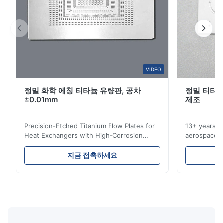
David
D
Jan 26.2026
The product is ultra-precision.
L*i
VIDEO
L
정밀 화학 에칭 티타늄 유량판, 공차
정밀 티타늄
Jan 23.2026
±0.01mm
제조
Very precision.
Precision-Etched Titanium Flow Plates for
13+ years ex
W*r
Heat Exchangers with High-Corrosion
aerospace, m
W
Resistance Flow Plate Overview Xinhaisen
applications.
Technology specializes in manufacturing
solutions wi
Dec 11.2025
지금 접촉하세요
high-precision chemically etched flow
instant quo
Good.The product is precise and the packaging is excellent.
plates for plastic injection molding, die
for High-Pe
casting, and other industrial applications.
Industries 
Our flow plates offer superior flow control,
solutions po
exceptional durability, and precise channel
components
geometries that optimize material
(heat-resist
distribution in production processes. Flow
structural 