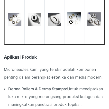
melalui Phototool)
< 0,01 mm (Ultra-
Diameter ujung jarum
tajam)
Lebar Baris Minimal
0.015 mm
Toleransi Dimensi
± 0,01 mm
Aplikasi Produk
Bebas burr, bersih,
Kondisi permukaan
bebas oksida
Microneedles kami yang terukir adalah komponen
penting dalam perangkat estetika dan medis modern.
Derma Rollers & Derma Stamps:
Untuk menciptakan
luka mikro yang merangsang produksi kolagen dan
meningkatkan penetrasi produk topikal.