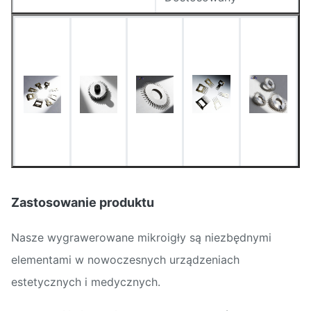
Wysokość igły
(zaprojektowany za
pomocą Phototool)
Średnica końcówki igły
< 0,01 mm (Ultra ostre)
Minimalna szerokość
00,015 mm
linii
Tolerancja wymiarowa
± 0,01 mm
Zastosowanie produktu
Bez grzybów, czyste,
Warunki powierzchni
bez tlenku
Nasze wygrawerowane mikroigły są niezbędnymi
elementami w nowoczesnych urządzeniach
estetycznych i medycznych.