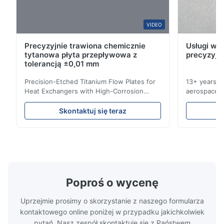
L*i
VIDEO
L
Precyzyjnie trawiona chemicznie
Usługi wyt
Jan 23.2026
tytanowa płyta przepływowa z
precyzyjn
Very precision.
tolerancją ±0,01 mm
Precision-Etched Titanium Flow Plates for
13+ years ex
W*r
Heat Exchangers with High-Corrosion
aerospace, m
W
Resistance Flow Plate Overview Xinhaisen
applications.
Technology specializes in manufacturing
solutions wi
Dec 11.2025
Skontaktuj się teraz
high-precision chemically etched flow
instant quo
Good.The product is precise and the packaging is excellent.
plates for plastic injection molding, die
for High-Pe
casting, and other industrial applications.
Industries 
Our flow plates offer superior flow control,
solutions po
exceptional durability, and precise channel
components
geometries that optimize material
(heat-resist
distribution in production processes. Flow
structural 
Poproś o wycenę
Plate Features Complex, Burr
(surgical to
Uprzejmie prosimy o skorzystanie z naszego formularza
kontaktowego online poniżej w przypadku jakichkolwiek
pytań. Nasz zespół skontaktuje się z Państwem