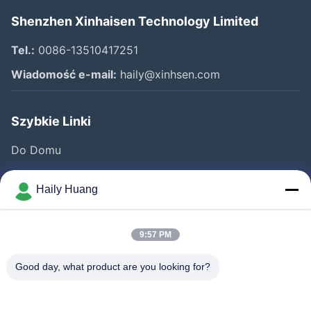
Shenzhen Xinhaisen Technology Limited
Tel.:
0086-13510417251
Wiadomość e-mail:
haily@xinhsen.com
Szybkie Linki
Do Domu
Produkty
Haily Huang
Filmy
O Nas
9:57 PM
Wycieczka Po Fabryce
Good day, what product are you looking for?
Kontrola Jakości
Skontaktuj Się Z Nami