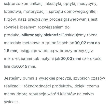
sektorze komunikacji, akustyki, optyki, medycyny,
lotnictwa, motoryzacji i sprzętu domowego.grille, i
filtrów, nasz precyzyjny proces grawerowania jest
również idealnym rozwiązaniem do
produkcji
Mikronagły piękności
Obsługujemy różne
materiały metalowe o grubościach od
00,02 mm do
1,5 mm
, osiągając wiodącą w branży precyzję z
mikro-dziurami tak małymi jak
00,03 mm
i szerokości
linii do
0.015 mm
.
Jesteśmy dumni z wysokiej precyzji, szybkich czasów
realizacji i różnorodności produktów, dzięki czemu
mamy dobrą reputację wśród klientów na całym
świecie.