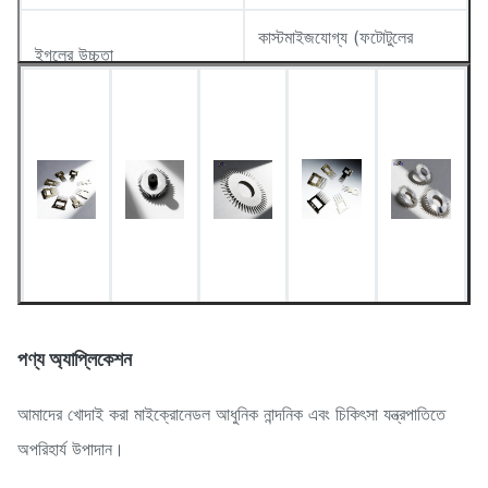
কাস্টমাইজযোগ্য (ফটোটুলের
ইগলের উচ্চতা
মাধ্যমে ডিজাইন করা হয়েছে)
ইগল টিপ ব্যাসার্ধ
< ০.০১ মিমি (অল্ট্রা-শার্প)
ন্যূনতম লাইন প্রস্থ
0.015 মিমি
মাত্রিক সহনশীলতা
±0.01 মিমি
বোর মুক্ত, পরিষ্কার, অক্সাইড
পৃষ্ঠের অবস্থা
মুক্ত
পণ্য অ্যাপ্লিকেশন
আমাদের খোদাই করা মাইক্রোনেডল আধুনিক নান্দনিক এবং চিকিৎসা যন্ত্রপাতিতে
অপরিহার্য উপাদান।