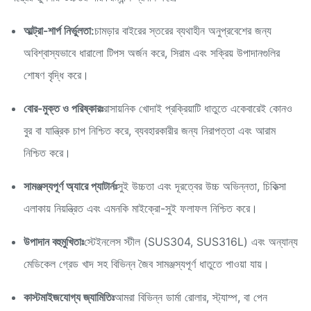
আল্ট্রা-শার্প নির্ভুলতা:
চামড়ার বাইরের স্তরের ব্যথাহীন অনুপ্রবেশের জন্য
অবিশ্বাস্যভাবে ধারালো টিপস অর্জন করে, সিরাম এবং সক্রিয় উপাদানগুলির
শোষণ বৃদ্ধি করে।
বোর-মুক্ত ও পরিষ্কারঃ
রাসায়নিক খোদাই প্রক্রিয়াটি ধাতুতে একেবারেই কোনও
বুর বা যান্ত্রিক চাপ নিশ্চিত করে, ব্যবহারকারীর জন্য নিরাপত্তা এবং আরাম
নিশ্চিত করে।
সামঞ্জস্যপূর্ণ অ্যারে প্যাটার্নঃ
সুই উচ্চতা এবং দূরত্বের উচ্চ অভিন্নতা, চিকিত্সা
এলাকায় নিয়ন্ত্রিত এবং এমনকি মাইক্রো-সুই ফলাফল নিশ্চিত করে।
উপাদান বহুমুখিতাঃ
স্টেইনলেস স্টীল (SUS304, SUS316L) এবং অন্যান্য
মেডিকেল গ্রেড খাদ সহ বিভিন্ন জৈব সামঞ্জস্যপূর্ণ ধাতুতে পাওয়া যায়।
কাস্টমাইজযোগ্য জ্যামিতিঃ
আমরা বিভিন্ন ডার্মা রোলার, স্ট্যাম্প, বা পেন