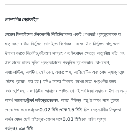
কোম্পানির প্রোফাইল
শেঞ্জেন সিনহাইসেন টেকনোলজি লিমিটেড
আমরা একটি পেশাদারী প্রস্তুতকারক যা
ধাতু অংশের উচ্চ নির্ভুলতা খোদাইতে বিশেষজ্ঞ। আমরা উচ্চ নির্ভুলতা ধাতু অংশ
উত্পাদন করতে নিবেদিত,কাঁচামাল সংগ্রহ এবং উৎপাদন ক্ষেত্রে অতুলনীয় গতি এবং
উচ্চ মানের মানের সুবিধা গ্রহণআমাদের প্রযুক্তি ব্যাপকভাবে যোগাযোগ,
অ্যাকোস্টিক্স, অপটিক্স, মেডিকেল, এয়ারস্পেস, অটোমোটিভ এবং হোম অ্যাপ্লায়েন্স
সেক্টরে প্রয়োগ করা হয়। যদিও আমরা স্পিকার মেশের মতো পণ্যগুলির জন্য
বিখ্যাত,গ্রিজ, এবং ফিল্টার, আমাদের স্পষ্টতা খোদাই প্রক্রিয়া এছাড়াও উত্পাদন জন্য
আদর্শ সমাধান
সৌন্দর্য মাইক্রোনেডলস
. আমরা বিভিন্ন ধাতু উপকরণ সঙ্গে পুরুতা
থেকে শুরু করে হ্যান্ডেল
0.02 মিমি থেকে 1.5 মিমি
, শিল্প নেতৃস্থানীয় নির্ভুলতা
অর্জন যেমন ছোট মাইক্রো-হোলস সঙ্গে
0.03 মিমি
এবং লাইন প্রস্থ
পর্যন্ত
0.০১৫ মিমি
.