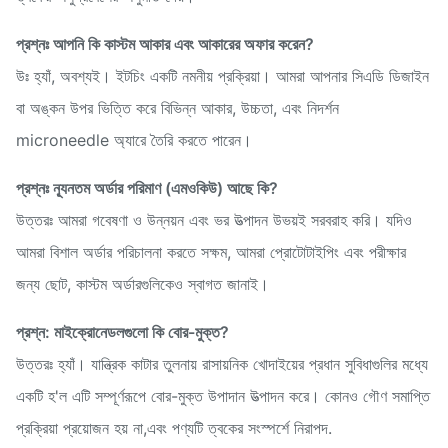
প্রশ্নঃ আপনি কি কাস্টম আকার এবং আকারের অফার করেন?
উঃ হ্যাঁ, অবশ্যই। ইটচিং একটি নমনীয় প্রক্রিয়া। আমরা আপনার সিএডি ডিজাইন
বা অঙ্কন উপর ভিত্তি করে বিভিন্ন আকার, উচ্চতা, এবং নিদর্শন
microneedle অ্যারে তৈরি করতে পারেন।
প্রশ্নঃ ন্যূনতম অর্ডার পরিমাণ (এমওকিউ) আছে কি?
উত্তরঃ আমরা গবেষণা ও উন্নয়ন এবং ভর উত্পাদন উভয়ই সরবরাহ করি। যদিও
আমরা বিশাল অর্ডার পরিচালনা করতে সক্ষম, আমরা প্রোটোটাইপিং এবং পরীক্ষার
জন্য ছোট, কাস্টম অর্ডারগুলিকেও স্বাগত জানাই।
প্রশ্ন: মাইক্রোনেডলগুলো কি বোর-মুক্ত?
উত্তরঃ হ্যাঁ। যান্ত্রিক কাটার তুলনায় রাসায়নিক খোদাইয়ের প্রধান সুবিধাগুলির মধ্যে
একটি হ'ল এটি সম্পূর্ণরূপে বোর-মুক্ত উপাদান উত্পাদন করে। কোনও গৌণ সমাপ্তি
প্রক্রিয়া প্রয়োজন হয় না,এবং পণ্যটি ত্বকের সংস্পর্শে নিরাপদ.