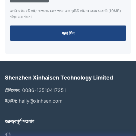
আপনি সর্বোচ্চ ৫টি ফাইল আপলোড করতে পারেন এবং প্রতিটি ফাইলের আকার ১০এমবি (10MB)
পর্যন্ত হতে পারবে।
জমা দিন
Shenzhen Xinhaisen Technology Limited
টেলিফোন:
0086-13510417251
ইমেইল:
haily@xinhsen.com
গুরুত্বপূর্ণ সংযোগ
বাড়ি