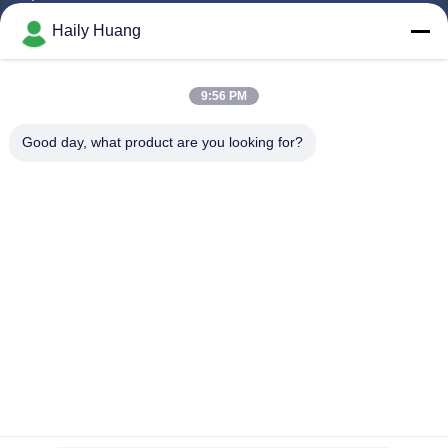
পণ্য
Haily Huang
ভিডিও
আমাদের সম্পর্কে
9:56 PM
কারখানা ভ্রমণ
Good day, what product are you looking for?
গুণমান নিয়ন্ত্রণ
আমাদের সাথে যোগাযোগ করুন
খবর
মামলা
আমাদের অনুসরণ করো