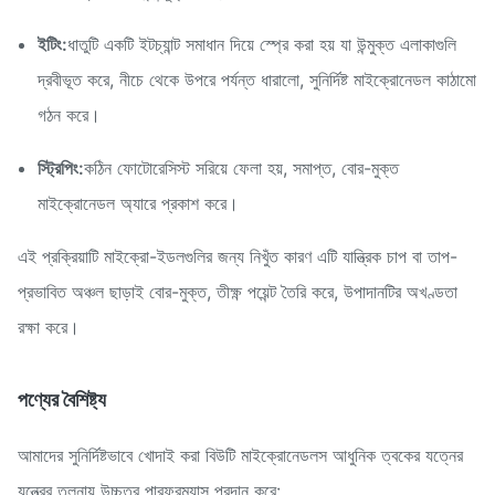
ইটিং:
ধাতুটি একটি ইটচ্যান্ট সমাধান দিয়ে স্প্রে করা হয় যা উন্মুক্ত এলাকাগুলি
দ্রবীভূত করে, নীচে থেকে উপরে পর্যন্ত ধারালো, সুনির্দিষ্ট মাইক্রোনেডল কাঠামো
গঠন করে।
স্ট্রিপিং:
কঠিন ফোটোরেসিস্ট সরিয়ে ফেলা হয়, সমাপ্ত, বোর-মুক্ত
মাইক্রোনেডল অ্যারে প্রকাশ করে।
এই প্রক্রিয়াটি মাইক্রো-ইডলগুলির জন্য নিখুঁত কারণ এটি যান্ত্রিক চাপ বা তাপ-
প্রভাবিত অঞ্চল ছাড়াই বোর-মুক্ত, তীক্ষ্ণ পয়েন্ট তৈরি করে, উপাদানটির অখণ্ডতা
রক্ষা করে।
পণ্যের বৈশিষ্ট্য
আমাদের সুনির্দিষ্টভাবে খোদাই করা বিউটি মাইক্রোনেডলস আধুনিক ত্বকের যত্নের
যন্ত্রের তুলনায় উচ্চতর পারফরম্যান্স প্রদান করে: