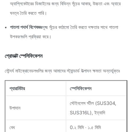
অ্যাপ্লিকেটারের ডিজাইনের জন্য বিভিন্ন সূঁচের আকার, উচ্চতা এবং অ্যারে
ঘনত্ব তৈরি করতে পারি।
পাতলা পদার্থ বিশেষজ্ঞঃ
সূক্ষ্ম সূঁচের কাঠামো তৈরি করতে দক্ষতার সাথে পাতলা
উপকরণগুলি প্রক্রিয়া করে।
প্রোডাক্ট স্পেসিফিকেশন
সৌন্দর্য মাইক্রোনেডলগুলির জন্য আমাদের স্ট্যান্ডার্ড উত্পাদন ক্ষমতা অন্তর্ভুক্তঃ
প্যারামিটার
স্পেসিফিকেশন
স্টেইনলেস স্টীল (SUS304,
উপাদান
SUS316L), ইত্যাদি
বেধ
0.২ মিমি ∙ ১.৫ মিমি