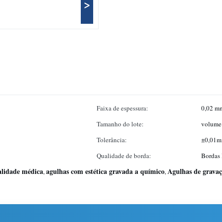
>
Faixa de espessura:
0,02 m
Tamanho do lote:
volume
Tolerância:
±0,01
Qualidade de borda:
Bordas 
alidade médica
agulhas com estética gravada a químico
Agulhas de gravaç
,
,