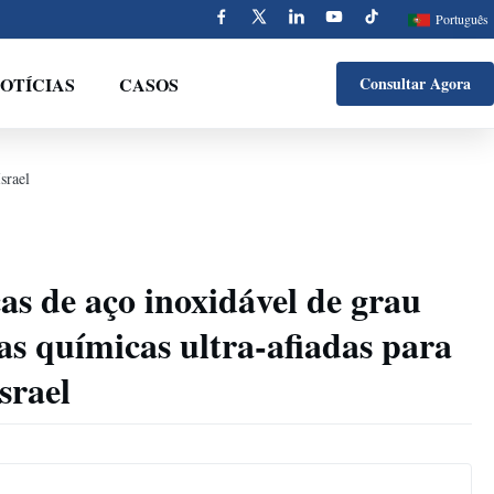
Português
OTÍCIAS
CASOS
Consultar Agora
srael
cas de aço inoxidável de grau
s químicas ultra-afiadas para
srael