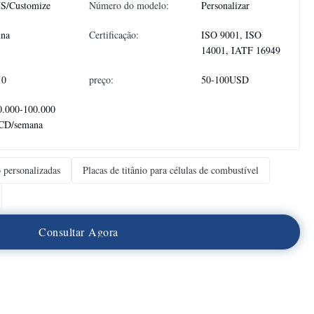
S/Customize
Número do modelo:
Personalizar
ina
Certificação:
ISO 9001, ISO
14001, IATF 16949
10
preço:
50-100USD
0.000-100.000
CD/semana
o personalizadas
Placas de titânio para células de combustível
C
o
n
s
u
l
t
a
r
A
g
o
r
a