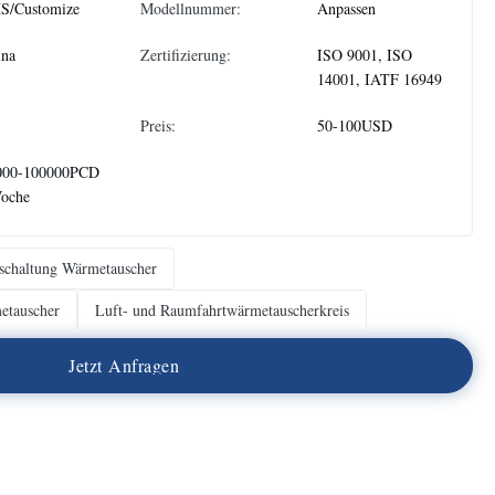
S/Customize
Modellnummer:
Anpassen
ina
Zertifizierung:
ISO 9001, ISO
14001, IATF 16949
Preis:
50-100USD
000-100000PCD
Woche
schaltung Wärmetauscher
etauscher
Luft- und Raumfahrtwärmetauscherkreis
J
e
t
z
t
A
n
f
r
a
g
e
n