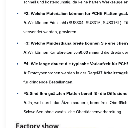
schnell und kostengünstig, da keine harten Werkzeuge erf
F2: Welche Materialien können für PCHE-Platten geä
A:
Wir können Edelstahl (SUS304, SUS316, SUS316L), Titan
verwendet werden, gravieren.
F3: Welche Mindestkanalbreite können Sie erreichen
A:
Wir können Kanalbreiten von
0.03 mm
und die Breite de
F4: Wie lange dauert die typische Vorlaufzeit für PC
A:
Prototypenproben werden in der Regel
3­7 Arbeitstage
N
für dringende Bestellungen.
F5:
Sind Ihre geätzten Platten bereit für die Diffusio
A:
Ja, weil durch das Ätzen saubere, brennfreie Oberfläch
Schweißen ohne zusätzliche Oberflächenvorbereitung.