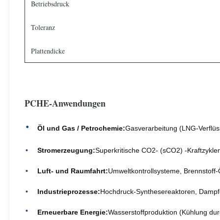
Betriebsdruck
Toleranz
Plattendicke
PCHE-Anwendungen
Öl und Gas / Petrochemie:
Gasverarbeitung (LNG-Verflüs
Stromerzeugung:
Superkritische CO2- (sCO2) -Kraftzykl
Luft- und Raumfahrt:
Umweltkontrollsysteme, Brennstoff-
Industrieprozesse:
Hochdruck-Synthesereaktoren, Dampf
Erneuerbare Energie:
Wasserstoffproduktion (Kühlung durc