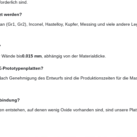
orderlich sind.
tzt werden?
 (Gr1, Gr2), Inconel, Hastelloy, Kupfer, Messing und viele andere L
?
r Wände bis
0.015 mm
, abhängig von der Materialdicke.
HE-Prototypenplatten?
ach Genehmigung des Entwurfs sind die Produktionszeiten für die Ma
nsbindung?
en entstehen, auf denen wenig Oxide vorhanden sind, sind unsere Platte