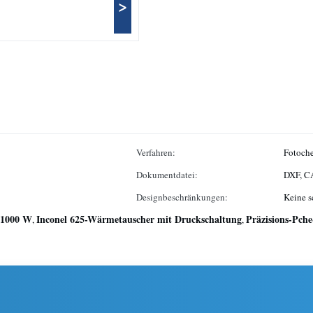
>
Verfahren:
Fotoch
Dokumentdatei:
DXF, C
Designbeschränkungen:
Keine s
s 1000 W
Inconel 625-Wärmetauscher mit Druckschaltung
Präzisions-Pch
,
,