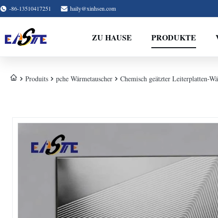
-86-13510417251
haily@xinhsen.com
ZU HAUSE
PRODUKTE
Produits
pche Wärmetauscher
Chemisch geätzter Leiterplatten-Wä