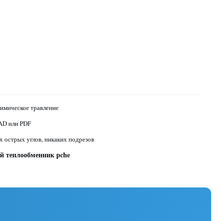
имическое травление
AD или PDF
х острых углов, никаких подрезов
й теплообменник pche