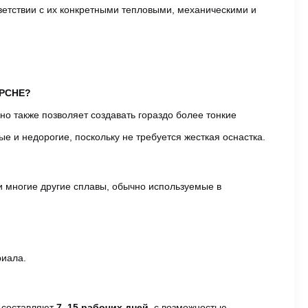
ветствии с их конкретными тепловыми, механическими и
 PCHE?
но также позволяет создавать гораздо более тонкие
е и недорогие, поскольку не требуется жесткая оснастка.
 и многие другие сплавы, обычно используемые в
риала.
а составляют
7–15 рабочих дней
, с возможностью