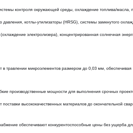
стемы контроля окружающей среды, охлаждение топлива/масла, 
о давления, котлы-утилизаторы (HRSG), системы замкнутого охлаж
(охлаждение электролизера), концентрированная солнечная энерг
 в травлении микроэлементов размером до 0,03 мм, обеспечивая
бкие производственные мощности для выполнения срочных проекто
т поставки высококачественных материалов до окончательной свар
абжение обеспечивают конкурентоспособные цены без ущерба для