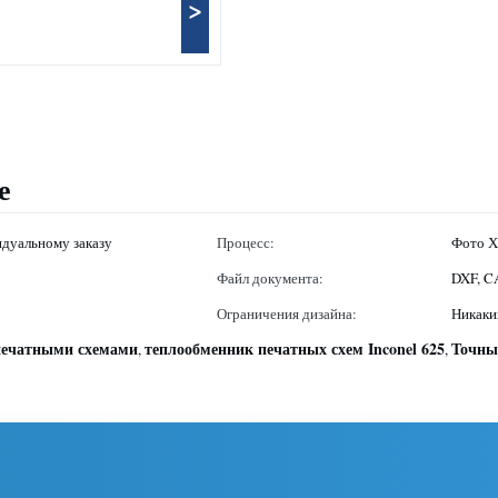
>
е
дуальному заказу
Процесс:
Фото Х
Файл документа:
DXF, C
Ограничения дизайна:
Никаки
печатными схемами
теплообменник печатных схем Inconel 625
Точны
,
,