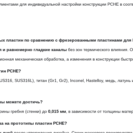
лиентами для индивидуальной настройки конструкции PCHE в соот
ых пластин по сравнению с фрезерованными пластинами для
ия и равномерно гладкие каналы
без зон термического влияния. О
ионная механическая обработка, а изменения в конструкции быстры
тин PCHE?
6, SUS316L), титан (Gr1, Gr2), Inconel, Hastelloy, медь, латунь
 вы можете достичь?
ины гребня (стенки) до
0,015 мм
, в зависимости от толщины мате
за на прототипы пластин PCHE?
х дней
после утверждения дизайна. Сроки массового производств