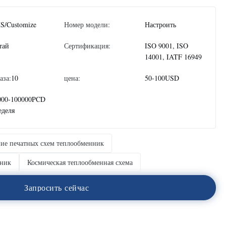
S/Customize
Номер модели:
Настроить
тай
Сертификация:
ISO 9001, ISO
14001, IATF 16949
аза:
10
цена:
50-100USD
000-100000PCD
еделя
ие печатных схем теплообменник
нник
Космическая теплообменная схема
З
а
п
р
о
с
и
т
ь
с
е
й
ч
а
с