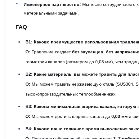
Инженерное партнерство:
Мы тесно сотрудничаем с к
материальными задачами.
FAQ
В1: Каково преимущество использования травлен
О:
Травление создает
без заусенцев, без напряжен
геометрии каналов (размером до 0,03 мм), чем традиц
В2: Какие материалы вы можете травить для плас
О:
Мы можем травить нержавеющую сталь (SUS304, SUS31
высокопроизводительных теплообменниках.
В3: Какова минимальная ширина канала, которую
О:
Мы можем достичь ширины канала до
0,03 мм
и шир
В4: Каково ваше типичное время выполнения зака
О:
Прототипы образцов обычно занимают
3–7 рабочи