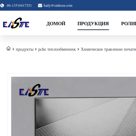
-86-13510417251
haily@xinhsen.com
ДОМОЙ
ПРОДУКЦИЯ
РОЛИ
продукты
pche теплообменник
Химическое травление печатн