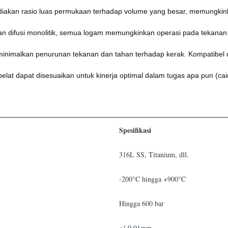
diakan rasio luas permukaan terhadap volume yang besar, memungk
an difusi monolitik, semua logam memungkinkan operasi pada tekanan l
minimalkan penurunan tekanan dan tahan terhadap kerak. Kompatibel
lat dapat disesuaikan untuk kinerja optimal dalam tugas apa pun (cair
Spesifikasi
316L SS, Titanium, dll.
-200°C hingga +900°C
Hingga 600 bar
+/-0.01mm