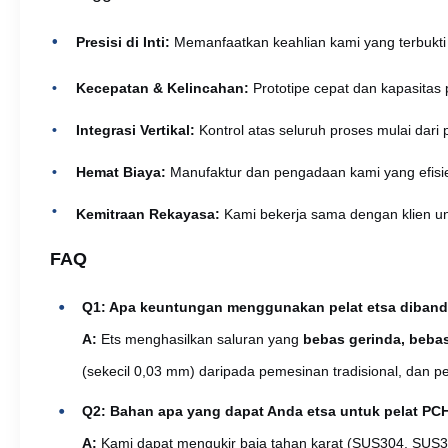
Presisi di Inti:
Memanfaatkan keahlian kami yang terbukti 
Kecepatan & Kelincahan:
Prototipe cepat dan kapasita
Integrasi Vertikal:
Kontrol atas seluruh proses mulai dari
Hemat Biaya:
Manufaktur dan pengadaan kami yang efisie
Kemitraan Rekayasa:
Kami bekerja sama dengan klien un
FAQ
Q1: Apa keuntungan menggunakan pelat etsa diband
A:
Ets menghasilkan saluran yang
bebas gerinda, beba
(sekecil 0,03 mm) daripada pemesinan tradisional, dan 
Q2: Bahan apa yang dapat Anda etsa untuk pelat PC
A:
Kami dapat mengukir baja tahan karat (SUS304, SUS31