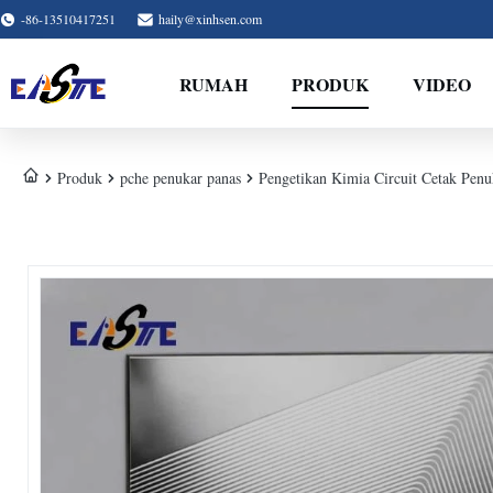
-86-13510417251
haily@xinhsen.com
RUMAH
PRODUK
VIDEO
Produk
pche penukar panas
Pengetikan Kimia Circuit Cetak Pe