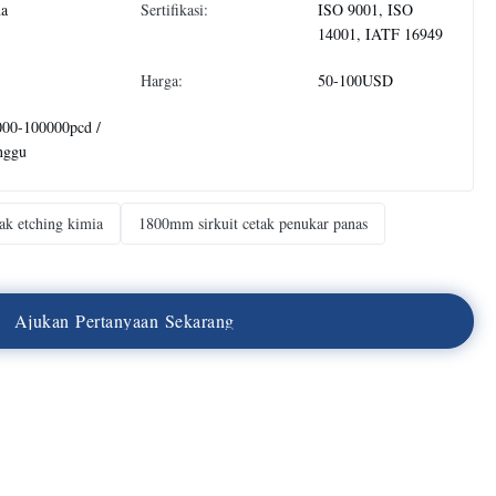
na
Sertifikasi:
ISO 9001, ISO
14001, IATF 16949
Harga:
50-100USD
000-100000pcd /
nggu
tak etching kimia
1800mm sirkuit cetak penukar panas
A
j
u
k
a
n
P
e
r
t
a
n
y
a
a
n
S
e
k
a
r
a
n
g