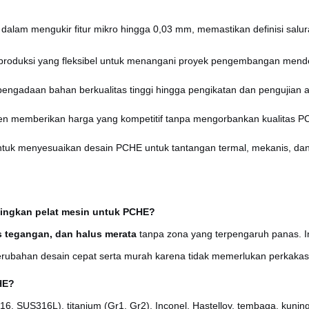
dalam mengukir fitur mikro hingga 0,03 mm, memastikan definisi salur
s produksi yang fleksibel untuk menangani proyek pengembangan men
 pengadaan bahan berkualitas tinggi hingga pengikatan dan pengujian 
n memberikan harga yang kompetitif tanpa mengorbankan kualitas PC
tuk menyesuaikan desain PCHE untuk tantangan termal, mekanis, dan 
ingkan pelat mesin untuk PCHE?
s tegangan, dan halus merata
tanpa zona yang terpengaruh panas. In
perubahan desain cepat serta murah karena tidak memerlukan perkakas
HE?
6, SUS316L), titanium (Gr1, Gr2), Inconel, Hastelloy, tembaga, kun