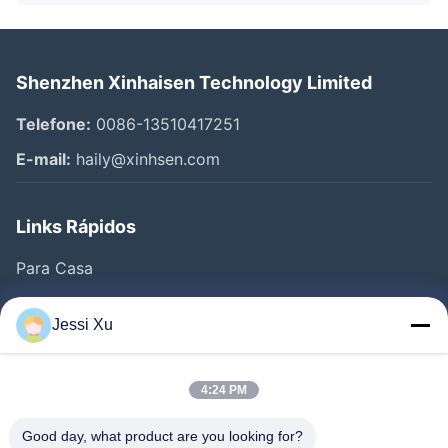
Shenzhen Xinhaisen Technology Limited
Telefone:
0086-13510417251
E-mail:
haily@xinhsen.com
Links Rápidos
Para Casa
Produtos
Jessi Xu
Vídeos
Quem Somos
4:24 PM
Fábrica
Good day, what product are you looking for?
Controle De Qualidade