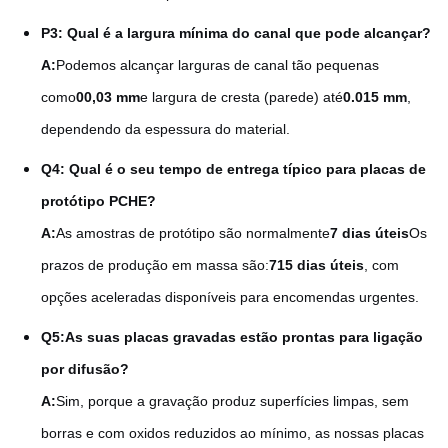
P3: Qual é a largura mínima do canal que pode alcançar?
A:
Podemos alcançar larguras de canal tão pequenas
como
00,03 mm
e largura de cresta (parede) até
0.015 mm
,
dependendo da espessura do material.
Q4: Qual é o seu tempo de entrega típico para placas de
protótipo PCHE?
A:
As amostras de protótipo são normalmente
7 dias úteis
Os
prazos de produção em massa são:
715 dias úteis
, com
opções aceleradas disponíveis para encomendas urgentes.
Q5:
As suas placas gravadas estão prontas para ligação
por difusão?
A:
Sim, porque a gravação produz superfícies limpas, sem
borras e com oxidos reduzidos ao mínimo, as nossas placas