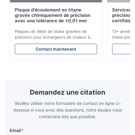
John
J
Plaque d'écoulement en titane
Services d
gravée chimiquement de précision
précision 
Sep 2.2025
avec une tolérance de ±0,01 mm
certifiés 
Clear communication and fast response throughout the project.
Plaques de débit de titane gravées de
13+ années 
Easy to work with.
précision pour échangeurs de chaleur à
titane pour 
haute résistance à la corrosion Vue d'
médicales et
ensemble de la plaque de débitXinhaisen
solutions c
Brian
Contact maintenant
B
Technology est spécialisée dans la
livraison co
fabrication de plaques d'écoulement
instantané !
Jun 20.2025
gravées chimiquement de haute précision
pour applic
Brian
pour le moulage par injection ...
Secteurs que
Demandez une citation
Veuillez utiliser notre formulaire de contact en ligne ci-
dessous si vous avez des questions, notre équipe vous
contactera dès que possible.
Email
*