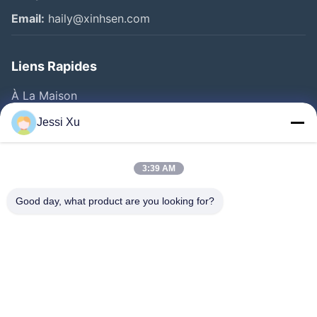
Email:
haily@xinhsen.com
Liens Rapides
À La Maison
Produits
Jessi Xu
Vidéos
A Propos De Nous
3:39 AM
Visite D'usine
Good day, what product are you looking for?
Contrôle De La Qualité
Contact
Nouvelles
Les Affaires