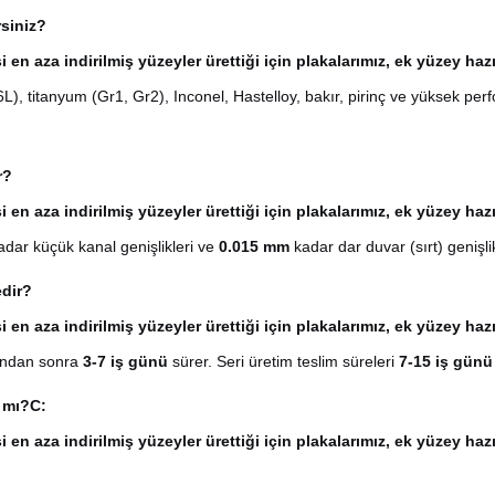
rsiniz?
 en aza indirilmiş yüzeyler ürettiği için plakalarımız, ek yüzey h
itanyum (Gr1, Gr2), Inconel, Hastelloy, bakır, pirinç ve yüksek performa
r?
 en aza indirilmiş yüzeyler ürettiği için plakalarımız, ek yüzey h
adar küçük kanal genişlikleri ve
0.015 mm
kadar dar duvar (sırt) genişlik
edir?
 en aza indirilmiş yüzeyler ürettiği için plakalarımız, ek yüzey h
yından sonra
3-7 iş günü
sürer. Seri üretim teslim süreleri
7-15 iş gün
 mı?
C:
 en aza indirilmiş yüzeyler ürettiği için plakalarımız, ek yüzey h