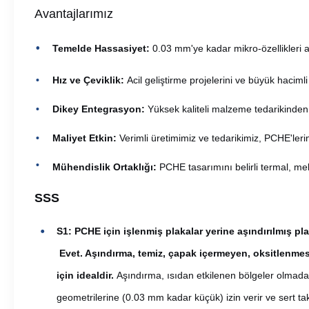
Avantajlarımız
Temelde Hassasiyet:
0.03 mm'ye kadar mikro-özellikleri
Hız ve Çeviklik:
Acil geliştirme projelerini ve büyük hacimli
Dikey Entegrasyon:
Yüksek kaliteli malzeme tedarikinden n
Maliyet Etkin:
Verimli üretimimiz ve tedarikimiz, PCHE'leri
Mühendislik Ortaklığı:
PCHE tasarımını belirli termal, mek
SSS
S1: PCHE için işlenmiş plakalar yerine aşındırılmış pl
Evet. Aşındırma, temiz, çapak içermeyen, oksitlenmesi
için idealdir.
Aşındırma, ısıdan etkilenen bölgeler olmad
geometrilerine (0.03 mm kadar küçük) izin verir ve sert takı