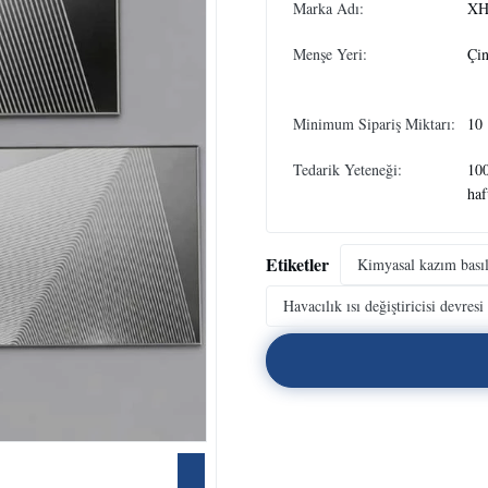
Marka Adı:
XH
Menşe Yeri:
Çi
Minimum Sipariş Miktarı:
10
Tedarik Yeteneği:
10
haf
Etiketler
Kimyasal kazım basılı
Havacılık ısı değiştiricisi devresi