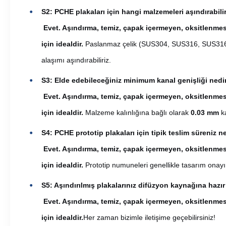
S2: PCHE plakaları için hangi malzemeleri aşındırabili
Evet. Aşındırma, temiz, çapak içermeyen, oksitlenmesi
için idealdir.
Paslanmaz çelik (SUS304, SUS316, SUS316L), t
alaşımı aşındırabiliriz.
S3: Elde edebileceğiniz minimum kanal genişliği nedi
Evet. Aşındırma, temiz, çapak içermeyen, oksitlenmesi
için idealdir.
Malzeme kalınlığına bağlı olarak
0.03 mm
k
S4: PCHE prototip plakaları için tipik teslim süreniz n
Evet. Aşındırma, temiz, çapak içermeyen, oksitlenmesi
için idealdir.
Prototip numuneleri genellikle tasarım ona
S5: Aşındırılmış plakalarınız difüzyon kaynağına hazır
Evet. Aşındırma, temiz, çapak içermeyen, oksitlenmesi
için idealdir.
Her zaman bizimle iletişime geçebilirsiniz!