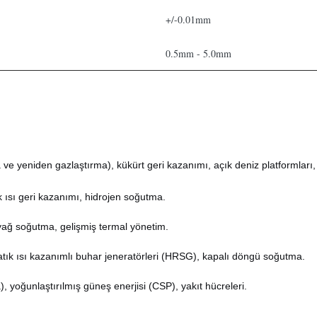
+/-0.01mm
0.5mm - 5.0mm
ve yeniden gazlaştırma), kükürt geri kazanımı, açık deniz platformları
 ısı geri kazanımı, hidrojen soğutma.
/yağ soğutma, gelişmiş termal yönetim.
atık ısı kazanımlı buhar jeneratörleri (HRSG), kapalı döngü soğutma.
, yoğunlaştırılmış güneş enerjisi (CSP), yakıt hücreleri.