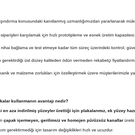
 aşındırma konusundaki kanıtlanmış uzmanlığımızdan yararlanarak mük
 siparişleri karşılamak için hızlı prototipleme ve esnek üretim kapasitesi
ihai bağlama ve test etmeye kadar tüm süreç üzerindeki kontrol, güvenilir
n gerektirdiği üst düzey kaliteden ödün vermeden rekabetçi fiyatlandırm
anik ve malzeme zorlukları için özelleştirmek üzere müşterilerimizle ya
akalar kullanmanın avantajı nedir?
 en aza indirilmiş yüzeyler ürettiği için plakalarımız, ek yüzey h
an
çapak içermeyen, gerilimsiz ve homojen pürüzsüz kanallar
üreti
m gerektirmediği için tasarım değişiklikleri hızlı ve ucuzdur.