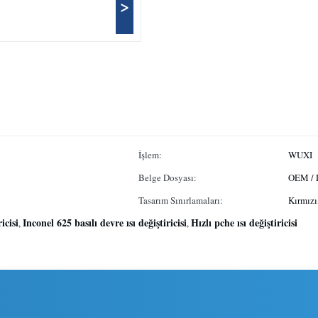
>
İşlem:
WUXI
Belge Dosyası:
OEM /
Tasarım Sınırlamaları:
Kırmızı
icisi
Inconel 625 basılı devre ısı değiştiricisi
Hızlı pche ısı değiştiricisi
,
,