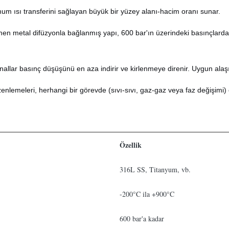
m ısı transferini sağlayan büyük bir yüzey alanı-hacim oranı sunar.
en metal difüzyonla bağlanmış yapı, 600 bar'ın üzerindeki basınçlarda 
allar basınç düşüşünü en aza indirir ve kirlenmeye direnir. Uygun alaşı
nlemeleri, herhangi bir görevde (sıvı-sıvı, gaz-gaz veya faz değişimi) o
Özellik
316L SS, Titanyum, vb.
-200°C ila +900°C
600 bar'a kadar