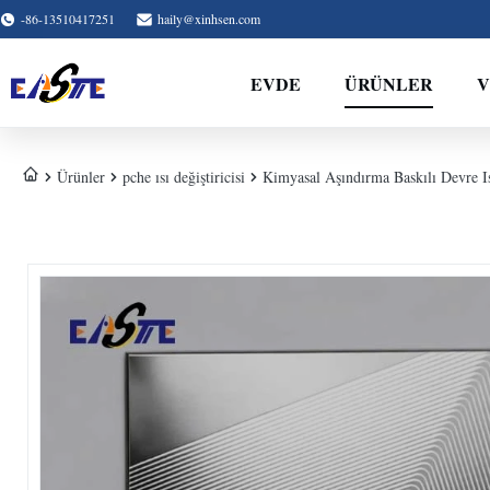
-86-13510417251
haily@xinhsen.com
EVDE
ÜRÜNLER
V
Ürünler
pche ısı değiştiricisi
Kimyasal Aşındırma Baskılı Devre Is