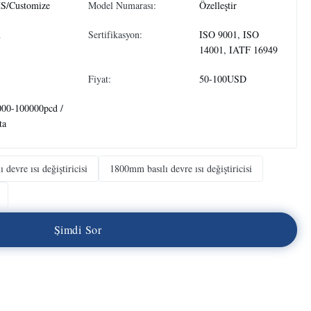
S/Customize
Model Numarası:
Özelleştir
n
Sertifikasyon:
ISO 9001, ISO
14001, IATF 16949
Fiyat:
50-100USD
000-100000pcd /
ta
 devre ısı değiştiricisi
1800mm basılı devre ısı değiştiricisi
Ş
i
m
d
i
S
o
r