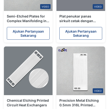
VIDEO
VIDEO
Semi-Etched Plates for
Plat penukar panas
Complex Manifolding in
sirkuit cetak dengan
Printed Circuit Heat
ketahanan korosi optimal
Exchangers
Ajukan Pertanyaan
Ajukan Pertanyaan
Sekarang
Sekarang
VIDEO
Chemical Etching Printed
Precision Metal Etching
Circuit Heat Exchangers
0.5mm 316L Printed