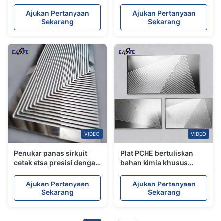
Circuit Heat Exchanger
Plates
Ajukan Pertanyaan
Ajukan Pertanyaan
Sekarang
Sekarang
VIDEO
VIDEO
Penukar panas sirkuit
Plat PCHE bertuliskan
cetak etsa presisi dengan
bahan kimia khusus
Prototipe Cepat &
untuk penukar panas
Produksi Volume Tinggi
berkinerja tinggi
Ajukan Pertanyaan
Ajukan Pertanyaan
Sekarang
Sekarang