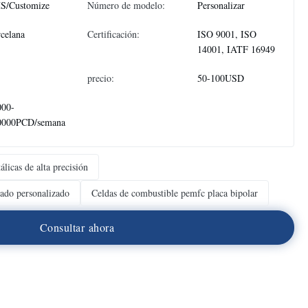
S/Customize
Número de modelo:
Personalizar
celana
Certificación:
ISO 9001, ISO
14001, IATF 16949
precio:
50-100USD
000-
0000PCD/semana
álicas de alta precisión
bado personalizado
Celdas de combustible pemfc placa bipolar
C
o
n
s
u
l
t
a
r
a
h
o
r
a