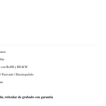
anas
ble
 con RoHS y REACH
/ Pasivado / Electropulido
mm
ida
reticular de grabado con garantía
,