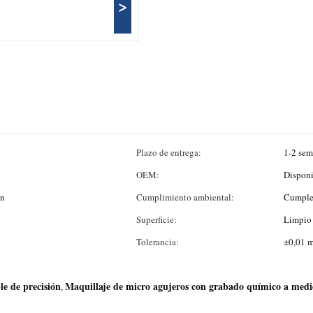
>
Plazo de entrega:
1-2 sem
OEM:
Disponi
ón
Cumplimiento ambiental:
Cumple
Superficie:
Limpio 
Tolerancia:
±0,01 
le de precisión
Maquillaje de micro agujeros con grabado químico a med
,