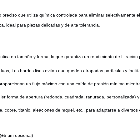
 preciso que utiliza química controlada para eliminar selectivamente el
, ideal para piezas delicadas y de alta tolerancia.
tica en tamaño y forma, lo que garantiza un rendimiento de filtración 
iduos; Los bordes lisos evitan que queden atrapadas partículas y facilita
roporcionan un flujo máximo con una caída de presión mínima mientras
uier forma de apertura (redonda, cuadrada, ranurada, personalizada) y
, cobre, titanio, aleaciones de níquel, etc., para adaptarse a diverso
 (±5 μm opcional)