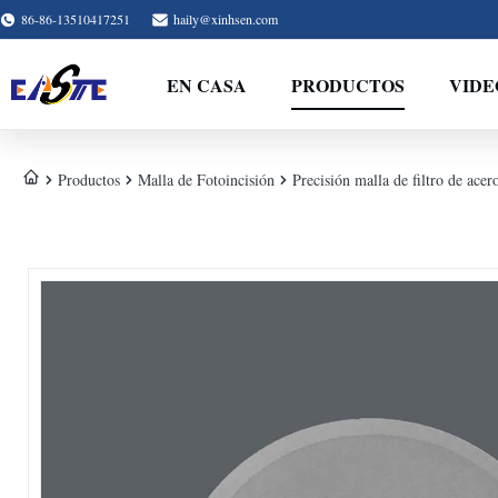
86-86-13510417251
haily@xinhsen.com
EN CASA
PRODUCTOS
VIDE
Productos
Malla de Fotoincisión
Precisión malla de filtro de ace