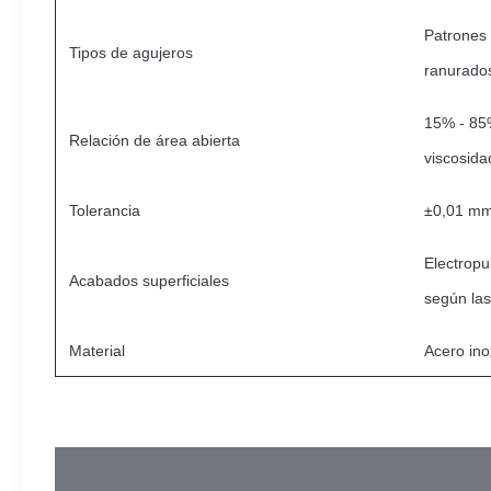
Patrones
Tipos de agujeros
ranurados
15% - 85%
Relación de área abierta
viscosida
Tolerancia
±0,01 m
Electropu
Acabados superficiales
según la
Material
Acero ino