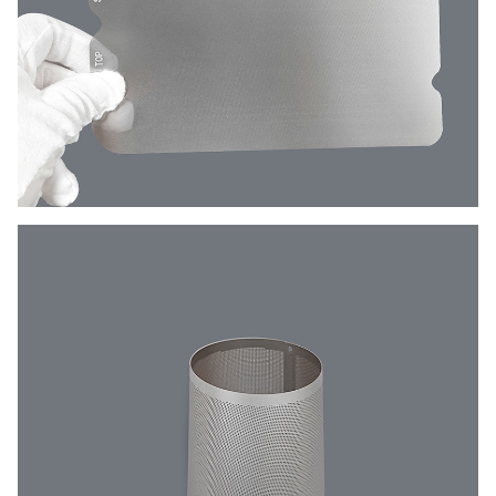
Paslanmaz Çelik / Nikel /
Malzeme
Bakır / Titanyum