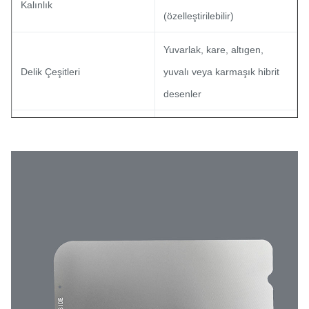
Kalınlık
(özelleştirilebilir)
Yuvarlak, kare, altıgen,
Delik Çeşitleri
yuvalı veya karmaşık hibrit
desenler
%15 - %85 (viskozite
Açık Alan Oranı
gereksinimleri için optimize
edilmiştir)
Hoşgörü
±0,01 mm
FDA/ISO standartlarına göre
Yüzey Kaplamaları
elektro-parlatılmış, PVD
kaplı veya pasifleştirilmiş