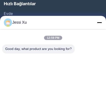
Hızlı Bağlantılar
Evde
Ürünler
Jessi Xu
VİDEOLAR
Hakkımızda
12:59 PM
Fabrika Turu
Good day, what product are you looking for?
Kalite Kontrolü
Bize Ulaşın
Haberler
Davalar
Bizi Takip Edin.