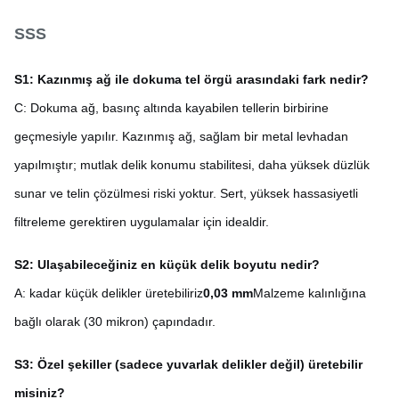
SSS
S1: Kazınmış ağ ile dokuma tel örgü arasındaki fark nedir?
C: Dokuma ağ, basınç altında kayabilen tellerin birbirine
geçmesiyle yapılır. Kazınmış ağ, sağlam bir metal levhadan
yapılmıştır; mutlak delik konumu stabilitesi, daha yüksek düzlük
sunar ve telin çözülmesi riski yoktur. Sert, yüksek hassasiyetli
filtreleme gerektiren uygulamalar için idealdir.
S2: Ulaşabileceğiniz en küçük delik boyutu nedir?
A: kadar küçük delikler üretebiliriz
0,03 mm
Malzeme kalınlığına
bağlı olarak (30 mikron) çapındadır.
S3: Özel şekiller (sadece yuvarlak delikler değil) üretebilir
misiniz?