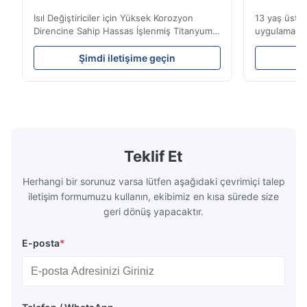
Isıl Değiştiriciler için Yüksek Korozyon
13 yaş üstüH
A*a
Direncine Sahip Hassas İşlenmiş Titanyum
uygulamalar 
A
Akış Plakaları Akış Plakası Genel
uzmanlık.ISO
BakışXinhaisen Technology, plastik
teslim sürel
Dec 17.2025
Şimdi iletişime geçin
Ş
enjeksiyon kalıplama, döküm ve diğer
Yüksek perf
pretty good
endüstriyel uygulamalar için yüksek
titanyum ka
hassasiyetli kimyasal olarak işlenmiş akış
Endüstriler
plakaları üretiminde uzmanlaşmışt...
görev ...
Teklif Et
Herhangi bir sorunuz varsa lütfen aşağıdaki çevrimiçi talep
iletişim formumuzu kullanın, ekibimiz en kısa sürede size
geri dönüş yapacaktır.
E-posta
*