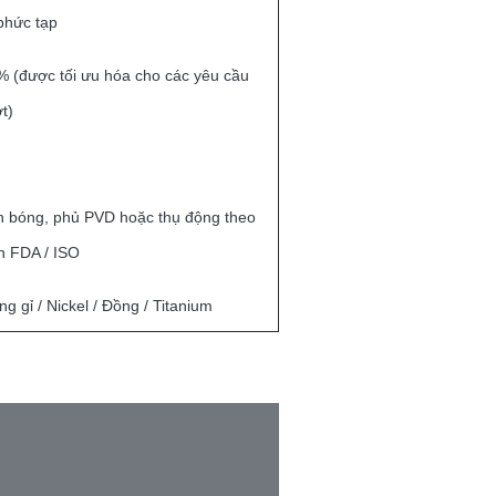
phức tạp
% (được tối ưu hóa cho các yêu cầu
t)
h bóng, phủ PVD hoặc thụ động theo
n FDA / ISO
g gỉ / Nickel / Đồng / Titanium