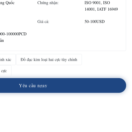
ung Quốc
Chứng nhận:
ISO 9001, ISO
14001, IATF 16949
Giá cả:
50-100USD
000-100000PCD
uần
ính xác
Đồ đạc kim loại hai cực tùy chỉnh
 cực
Y
ê
u
c
ầ
u
n
g
a
y