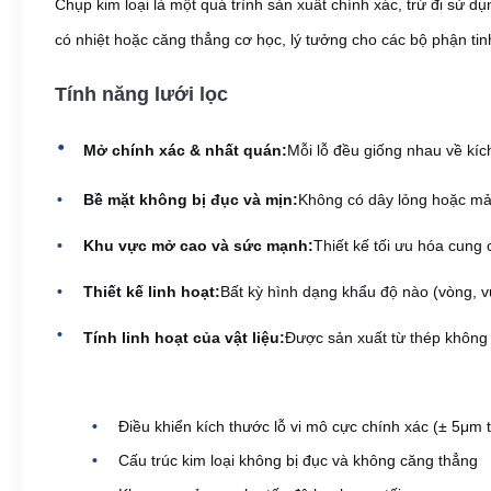
Chụp kim loại là một quá trình sản xuất chính xác, trừ đi sử 
có nhiệt hoặc căng thẳng cơ học, lý tưởng cho các bộ phận tin
Tính năng lưới lọc
Mở chính xác & nhất quán:
Mỗi lỗ đều giống nhau về kíc
Bề mặt không bị đục và mịn:
Không có dây lỏng hoặc mản
Khu vực mở cao và sức mạnh:
Thiết kế tối ưu hóa cung c
Thiết kế linh hoạt:
Bất kỳ hình dạng khẩu độ nào (vòng, v
Tính linh hoạt của vật liệu:
Được sản xuất từ thép không g
Điều khiển kích thước lỗ vi mô cực chính xác (± 5μm 
Cấu trúc kim loại không bị đục và không căng thẳng