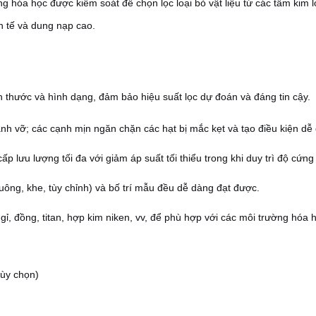
dụng hóa học được kiểm soát để chọn lọc loại bỏ vật liệu từ các tấm ki
h tế và dung nạp cao.
h thước và hình dạng, đảm bảo hiệu suất lọc dự đoán và đáng tin cậy.
h vỡ; các cạnh mịn ngăn chặn các hạt bị mắc kẹt và tạo điều kiện dễ
ấp lưu lượng tối đa với giảm áp suất tối thiểu trong khi duy trì độ cứng
uông, khe, tùy chỉnh) và bố trí mẫu đều dễ dàng đạt được.
ỉ, đồng, titan, hợp kim niken, vv, để phù hợp với các môi trường hóa 
tùy chọn)