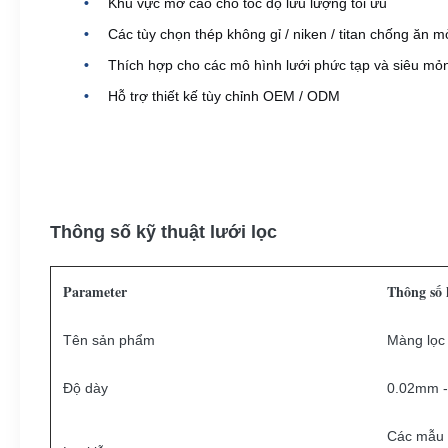
Khu vực mở cao cho tốc độ lưu lượng tối ưu
Các tùy chọn thép không gỉ / niken / titan chống ăn 
Thích hợp cho các mô hình lưới phức tạp và siêu mỏ
Hỗ trợ thiết kế tùy chỉnh OEM / ODM
Thông số kỹ thuật lưới lọc
Parameter
Thông số 
Tên sản phẩm
Màng lọc
Độ dày
0.02mm - 
Các mẫu h