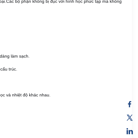
m loại.Các bộ phận không bị đục với hình học phức tạp mà không
 dàng làm sạch.
 cấu trúc.
học và nhiệt độ khác nhau.