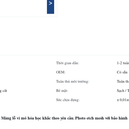
>
Thời gian dẫn:
1-2 tuầ
OEM:
Có sẵn
Tuân thủ môi trường:
Tuân t
g cắt
Bề mặt:
Sạch / 
Sức chịu đựng:
± 0,01
Màng lỗ vi mô hóa học khắc theo yêu cầu
Photo etch mesh với bảo hành
,
,