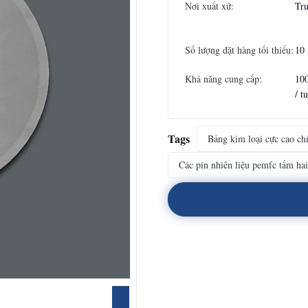
Nơi xuất xứ:
Tr
Số lượng đặt hàng tối thiểu:
10
Khả năng cung cấp:
10
/ t
Tags
Bảng kim loại cực cao ch
Các pin nhiên liệu pemfc tấm hai