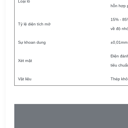
Loại lỗ
hỗn hợp 
15% - 85
Tỷ lệ diện tích mở
về độ nhớ
Sự khoan dung
±0,01mm
Điện đán
Xét mặt
tiêu chuẩ
Vật liệu
Thép khôn