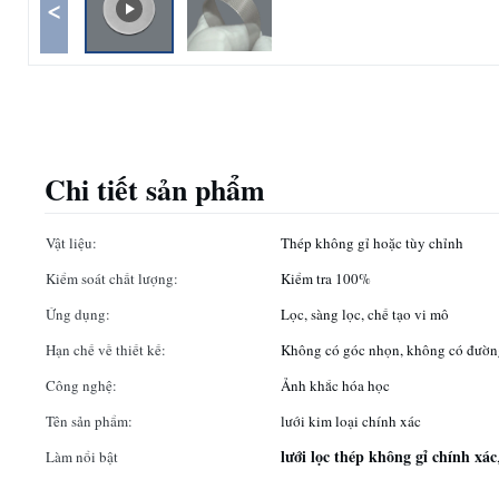
<
Chi tiết sản phẩm
Vật liệu:
Thép không gỉ hoặc tùy chỉnh
Kiểm soát chất lượng:
Kiểm tra 100%
Ứng dụng:
Lọc, sàng lọc, chế tạo vi mô
Hạn chế về thiết kế:
Không có góc nhọn, không có đườn
Công nghệ:
Ảnh khắc hóa học
Tên sản phẩm:
lưới kim loại chính xác
lưới lọc thép không gỉ chính xác
Làm nổi bật