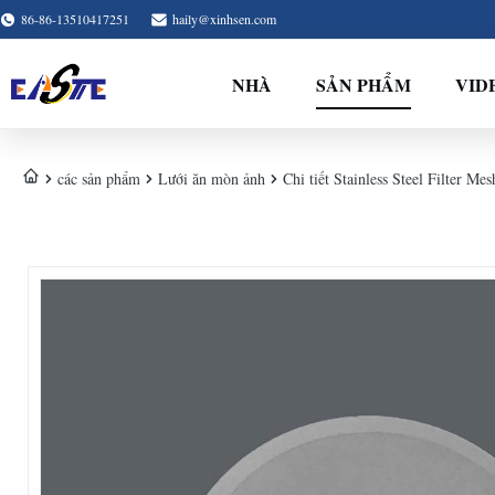
86-86-13510417251
haily@xinhsen.com
NHÀ
SẢN PHẨM
VID
các sản phẩm
Lưới ăn mòn ảnh
Chi tiết Stainless Steel Filter M