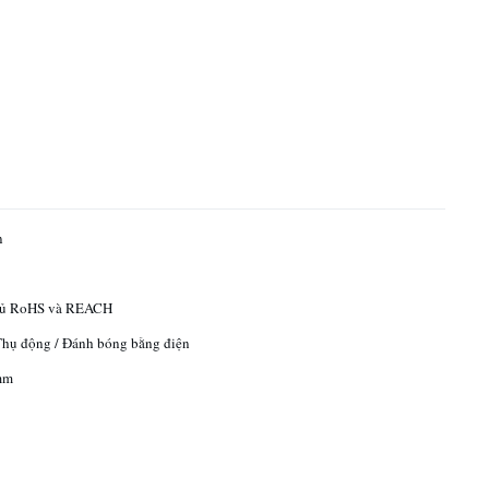
n
hủ RoHS và REACH
Thụ động / Đánh bóng bằng điện
mm