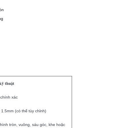
mòn
ng
kỹ thuật
 chính xác
1.5mm (có thể tùy chỉnh)
ình tròn, vuông, sáu góc, khe hoặc