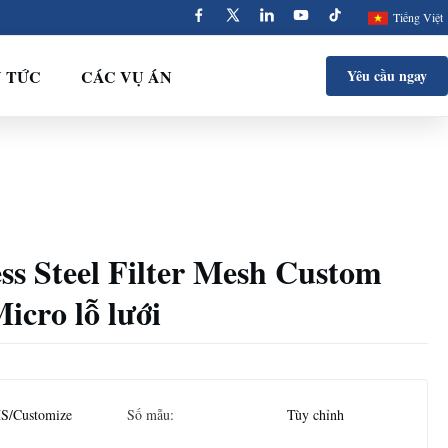
Tiếng Việt
N TỨC
CÁC VỤ ÁN
Yêu cầu ngay
less Steel Filter Mesh Custom
icro lỗ lưới
S/Customize
Số mẫu:
Tùy chỉnh