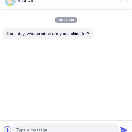
Jessi Xu
Βίντεο
Σχετικά Με Εμάς
10:22 AM
Γύρος Εργοστασίων
Good day, what product are you looking for?
Έλεγχος Ποιότητας
Επαφή
Ειδήσεις
Υποθέσεις
Ακολουθήστε Μας.
©2025- Shenzhen Xinhaisen Technology Limited. . Διατηρούνται όλα τα
πνευματικά δικαιώματα.