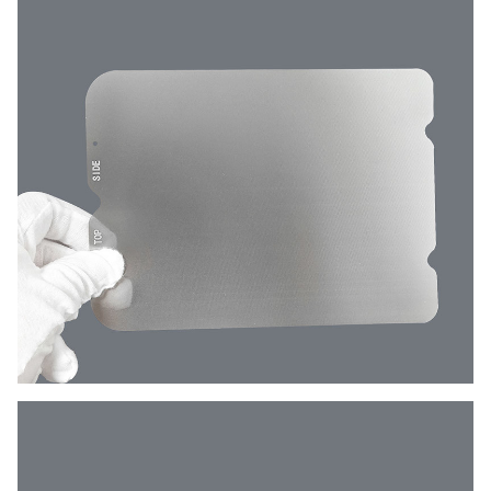
Ανεκτικότητα
±0,01 mm
Ηλεκτροβελτιωμένα,
επικαλυμμένα με PVD ή
Επεξεργασία επιφάνειας
πασιβωμένα σύμφωνα με τα
πρότυπα FDA/ISO
Ατσάλι από ανοξείδωτο
Υλικό
χάλυβα / νικέλιο / χαλκό /
τιτάνιο