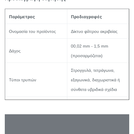
Παράμετρος
Προδιαγραφές
Ονομασία του προϊόντος
Δίκτυο φίλτρου ακριβείας
00,02 mm - 1,5 mm
Δάχος
(προσαρμόζεται)
Στρογγυλά, τετράγωνα,
Τύποι τρυπών
εξαγωνικά, διαχωριστικά ή
σύνθετα υβριδικά σχέδια
15% - 85%
Αναλογία ανοικτής έκτασης
(βελτιστοποιημένο για τις
απαιτήσεις ιξώδους)