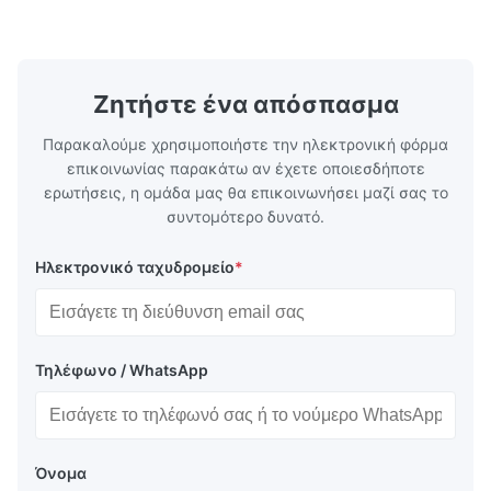
ροής για πλαστική ένεση, χύτευση με πεδίο
χαρακτικής 
και άλλες βιομηχανικές εφαρμογές.Οι ...
υψηλών επι
οποίες υπηρ
Ζητήστε ένα απόσπασμα
Παρακαλούμε χρησιμοποιήστε την ηλεκτρονική φόρμα
επικοινωνίας παρακάτω αν έχετε οποιεσδήποτε
ερωτήσεις, η ομάδα μας θα επικοινωνήσει μαζί σας το
συντομότερο δυνατό.
Ηλεκτρονικό ταχυδρομείο
*
Τηλέφωνο / WhatsApp
Όνομα