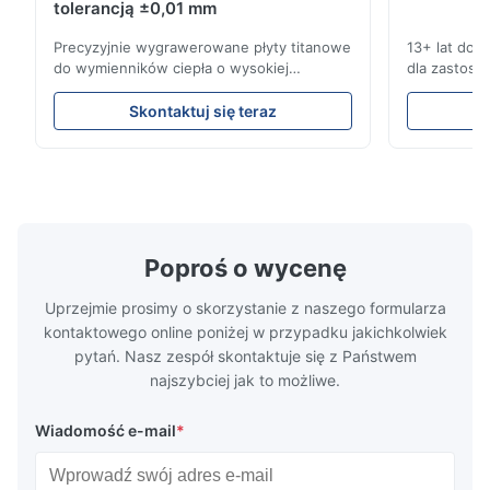
So good!
tolerancją ±0,01 mm
Precyzyjnie wygrawerowane płyty titanowe
13+ lat doś
A*a
do wymienników ciepła o wysokiej
dla zastoso
A
odporności na korozję Przegląd płyty
przemysłowy
przepływowejXinhaisen Technology
kompleksow
Dec 17.2025
Skontaktuj się teraz
specjalizuje się w produkcji
konkurencyjn
pretty good
wysokoprecyzyjnych płyt przepływowych z
Uzyskaj na
chemią etynową do formowania
trawienia t
wtryskowego plastiku, odlewania na maty i
wydajnościB
innych zastosowa...
Poproś o wycenę
Uprzejmie prosimy o skorzystanie z naszego formularza
kontaktowego online poniżej w przypadku jakichkolwiek
pytań. Nasz zespół skontaktuje się z Państwem
najszybciej jak to możliwe.
Wiadomość e-mail
*