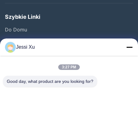
Szybkie Linki
Do Domu
Produkty
Jessi Xu
Filmy
O Nas
3:27 PM
Wycieczka Po Fabryce
Good day, what product are you looking for?
Kontrola Jakości
Skontaktuj Się Z Nami
Nowości
Sprawy
Chodź Za Nami.