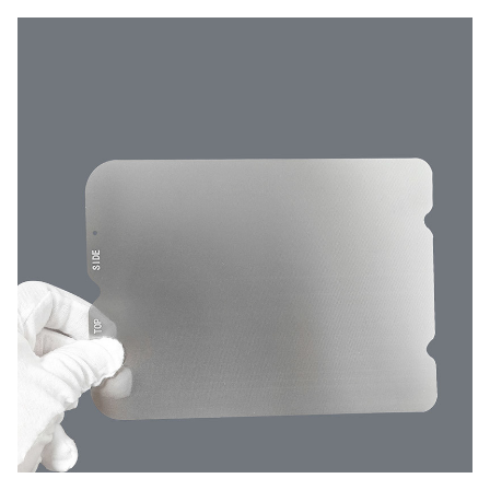
15% - 85%
Współczynnik otwartej
(zoptymalizowane pod
powierzchni
kątem wymagań
dotyczących lepkości)
Tolerancja
± 0,01 mm
Elektropolerowane,
powlekane PVD lub
Wykończenia powierzchni
pasywowane zgodnie ze
standardami FDA/ISO
Stal nierdzewna / nikiel /
Tworzywo
miedź / tytan