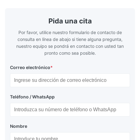
exceptional durability, and precise channel
components
geometries that optimize material
(heat-resist
distribution in production processes. Flow
structural 
Pida una cita
Plate Features Complex, Burr
(surgical to
Por favor, utilice nuestro formulario de contacto de
consulta en línea de abajo si tiene alguna pregunta,
nuestro equipo se pondrá en contacto con usted tan
pronto como sea posible.
Correo electrónico
*
Teléfono / WhatsApp
Nombre