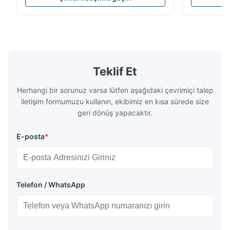
high-precision chemically etched flow
instant quo
plates for plastic injection molding, die
for High-Pe
casting, and other industrial applications.
Industries 
Our flow plates offer superior flow control,
solutions po
exceptional durability, and precise channel
components
geometries that optimize material
(heat-resist
distribution in production processes. Flow
structural 
Teklif Et
Plate Features Complex, Burr
(surgical to
Herhangi bir sorunuz varsa lütfen aşağıdaki çevrimiçi talep
iletişim formumuzu kullanın, ekibimiz en kısa sürede size
geri dönüş yapacaktır.
E-posta
*
Telefon / WhatsApp