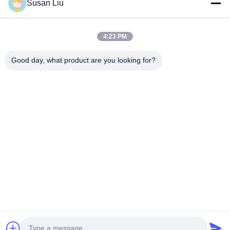
Ürünler
Susan Liu
VİDEOLAR
Hakkımızda
4:23 PM
Fabrika Turu
Good day, what product are you looking for?
Kalite Kontrolü
Bize Ulaşın
Haberler
Davalar
Bizi Takip Edin.