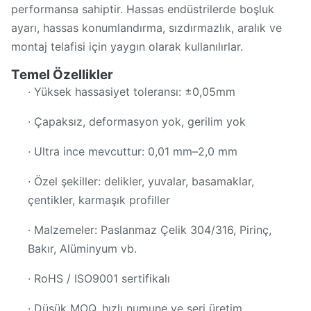
performansa sahiptir. Hassas endüstrilerde boşluk
ayarı, hassas konumlandırma, sızdırmazlık, aralık ve
montaj telafisi için yaygın olarak kullanılırlar.
Temel Özellikler
· Yüksek hassasiyet toleransı: ±0,05mm
· Çapaksız, deformasyon yok, gerilim yok
· Ultra ince mevcuttur: 0,01 mm–2,0 mm
· Özel şekiller: delikler, yuvalar, basamaklar,
çentikler, karmaşık profiller
· Malzemeler: Paslanmaz Çelik 304/316, Pirinç,
Bakır, Alüminyum vb.
· RoHS / ISO9001 sertifikalı
· Düşük MOQ, hızlı numune ve seri üretim