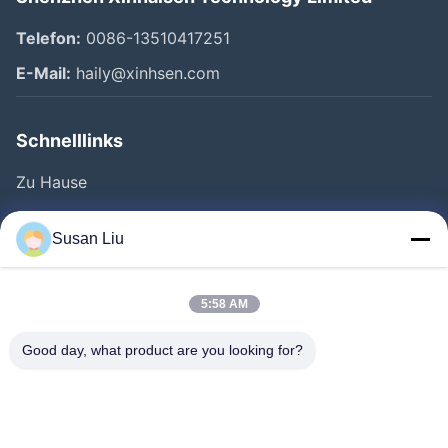
Telefon:
0086-13510417251
E-Mail:
haily@xinhsen.com
Schnelllinks
Zu Hause
Produkte
Susan Liu
Videos
Über Uns
5:58 AM
Fabrik Tour
Good day, what product are you looking for?
Qualitätskontrolle
Kontakt
Neuigkeiten