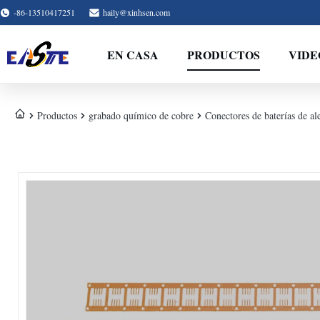
-86-13510417251
haily@xinhsen.com
EN CASA
PRODUCTOS
VIDE
Productos
grabado químico de cobre
Conectores de baterías de al