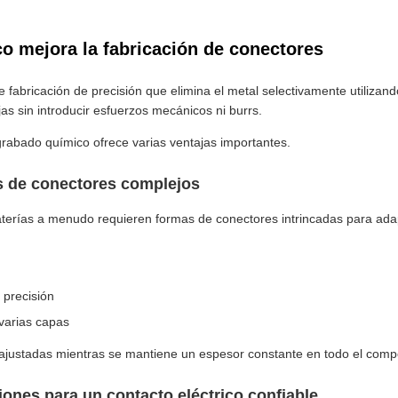
o mejora la fabricación de conectores
 fabricación de precisión que elimina el metal selectivamente utilizan
s sin introducir esfuerzos mecánicos ni burrs.
grabado químico ofrece varias ventajas importantes.
os de conectores complejos
aterías a menudo requieren formas de conectores intrincadas para ad
 precisión
varias capas
 ajustadas mientras se mantiene un espesor constante en todo el com
iones para un contacto eléctrico confiable