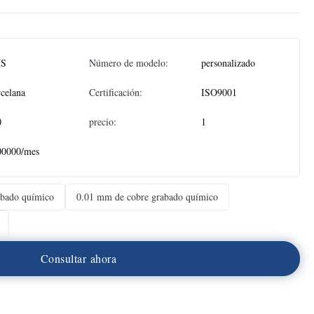
S
Número de modelo:
personalizado
celana
Certificación:
ISO9001
0
precio:
1
00000/mes
bado químico
0.01 mm de cobre grabado químico
C
o
n
s
u
l
t
a
r
a
h
o
r
a