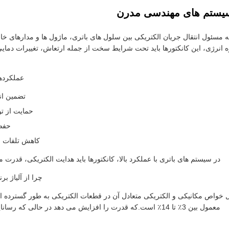
سیستم های مهندسی مدرن
ه مسئول انتقال جریان الکتریکی بین سلول های باتری، ماژول ها و مدارهای خ
یا باتری های ذخیره انرژی، این کانکتورها باید تحت شرایط سخت از جمله ارتعاش، تغییرا
عملکردها
تضمین انت
حمایت از تو
حفظ 
کاهش تلفات ان
در سیستم های باتری با عملکرد بالا، کانکتورها باید هدایت الکتریکی، قدرت 
چرا از آلیاژ ب
ل خواص مکانیکی و الکتریکی متعادل آن در قطعات الکتریکی به طور گسترده ا
معمول بین 3٪ تا 14٪ است.که قدرت را افزایش می دهد در حالی که رسانایی الکتریکی قابل قبول را حفظ می کند.