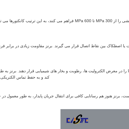
آلیاژ های برنز به طور کلی مقاومت کششی را از 300 MPa تا 600 MPa فراهم می کنن
ا اصطکاک بین نقاط اتصال قرار می گیرند. برنز مقاومت زیادی در برابر فر
ا را در معرض الکترولیت ها، رطوبت و بخار های شیمیایی قرار دهند. برنز به
کند و به حفظ تماس الکتریکی 
ز هم رسانایی کافی برای انتقال جریان پایدار، به طور معمول در حدود 15 × 25 MS / m را فراهم م