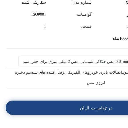
شماره مدل:
سفارشی شده
گواهینامه:
ISO9001
قیمت:
1
10/ماه
قیق,اتصالات باتری خودروهای الکتریکی,وصل کننده های سیستم ذخیره
انرژی مس
د
ر
خ
و
ا
س
ت
ا
ل
ا
ن