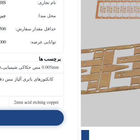
نام تجاری:
XHS
محل مبدا:
چین
حداقل مقدار سفارش:
500
توانایی عرضه:
00000
برچسب ها
0.005mm مس حکاکی شیمیایی,0.01mm مس حکاکی شیمیایی,مس 2 میلی متری برای حفر اسید
کانکتورهای باتری آلیاژ مس د
2mm acid etching copper