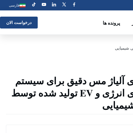
فارسی
پرونده ها
درخواست الان
ری آلیاژ مس دقیق برای سیستم
های ذخیره سازی انرژی و EV تولید شده توسط
یمیایی