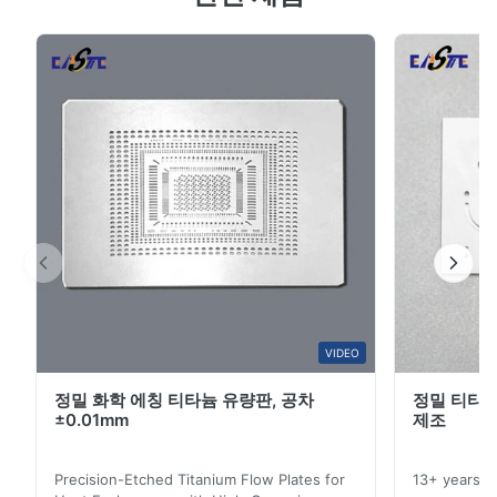
5
67%
4
33%
3
0
2
0
1
0
J*.
J
Jan 8.2026
Good communication and strong technical support during the
customization stage. Samples were delivered on time.
VIDEO
R*o
R
정밀 화학 에칭 티타늄 유량판, 공차
정밀 티타늄
±0.01mm
제조
Jan 7.2026
Good job! Like it.
Precision-Etched Titanium Flow Plates for
13+ years ex