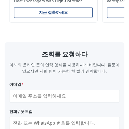
Heat Exchangers with High-Corrosion
aerospace, m
D*d
Resistance Flow Plate Overview Xinhaisen
applications.
D
Technology specializes in manufacturing
solutions wi
지금 접촉하세요
high-precision chemically etched flow
instant quo
Dec 3.2025
plates for plastic injection molding, die
for High-Pe
The product is etched clearly and has achieved the effect I
casting, and other industrial applications.
Industries 
wanted.
Our flow plates offer superior flow control,
solutions po
exceptional durability, and precise channel
components
geometries that optimize material
(heat-resist
distribution in production processes. Flow
structural 
조회를 요청하다
Plate Features Complex, Burr
(surgical to
아래의 온라인 문의 연락 양식을 사용하시기 바랍니다. 질문이
있으시면 저희 팀이 가능한 한 빨리 연락합니다.
이메일
*
전화 / 왓츠앱