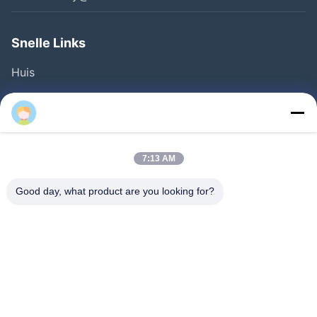
Snelle Links
Huis
Producten
Jenny Peng
Videos
Over Ons
7:13 AM
Fabrieksreis
Good day, what product are you looking for?
Kwaliteitscontrole
Contacteer Ons
Nieuws
Gevallen