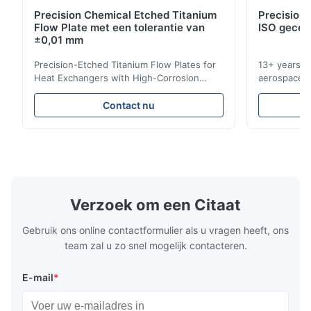
R*o
R
Precision Chemical Etched Titanium
Precision 
Flow Plate met een tolerantie van
ISO gecer
Jan 7.2026
±0,01 mm
Good job! Like it.
Precision-Etched Titanium Flow Plates for
13+ years ex
Heat Exchangers with High-Corrosion
aerospace, m
D*d
Resistance Flow Plate Overview Xinhaisen
applications.
D
Technology specializes in manufacturing
solutions wi
Contact nu
high-precision chemically etched flow
instant quo
Dec 3.2025
plates for plastic injection molding, die
for High-Pe
The product is etched clearly and has achieved the effect I
casting, and other industrial applications.
Industries 
wanted.
Our flow plates offer superior flow control,
solutions po
exceptional durability, and precise channel
components
geometries that optimize material
(heat-resist
distribution in production processes. Flow
structural 
Verzoek om een Citaat
Plate Features Complex, Burr
(surgical to
Gebruik ons online contactformulier als u vragen heeft, ons
team zal u zo snel mogelijk contacteren.
E-mail
*