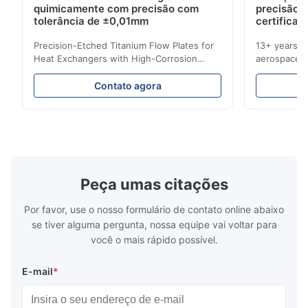
quimicamente com precisão com
precisão 
Jan 7.2026
tolerância de ±0,01mm
certificad
Good job! Like it.
Precision-Etched Titanium Flow Plates for
13+ years ex
Heat Exchangers with High-Corrosion
aerospace, m
D*d
Resistance Flow Plate Overview Xinhaisen
applications.
D
Technology specializes in manufacturing
solutions wi
Contato agora
high-precision chemically etched flow
instant quo
Dec 3.2025
plates for plastic injection molding, die
for High-Pe
The product is etched clearly and has achieved the effect I
casting, and other industrial applications.
Industries 
wanted.
Our flow plates offer superior flow control,
solutions po
exceptional durability, and precise channel
components
geometries that optimize material
(heat-resist
distribution in production processes. Flow
structural 
Peça umas citações
Plate Features Complex, Burr
(surgical to
Por favor, use o nosso formulário de contato online abaixo
se tiver alguma pergunta, nossa equipe vai voltar para
você o mais rápido possível.
E-mail
*