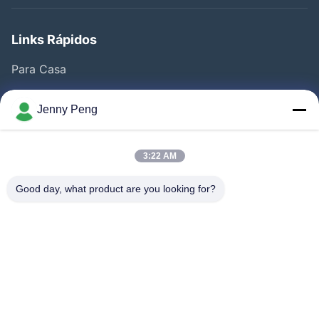
Links Rápidos
Para Casa
Produtos
Jenny Peng
Vídeos
Quem Somos
3:22 AM
Fábrica
Good day, what product are you looking for?
Controle De Qualidade
Fale Conosco
Notícias
Casos
Segue-Nos.