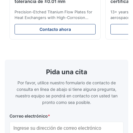
tolerancia de ±0.01 mm
certificad
use this manufacturer again
Precision-Etched Titanium Flow Plates for
13+ years ex
Heat Exchangers with High-Corrosion
aerospace, m
W*r
Resistance Flow Plate Overview Xinhaisen
applications.
W
Technology specializes in manufacturing
solutions wi
Contacto ahora
high-precision chemically etched flow
instant quo
Dec 11.2025
plates for plastic injection molding, die
for High-Pe
Good.The product is precise and the packaging is excellent.
casting, and other industrial applications.
Industries 
Our flow plates offer superior flow control,
solutions po
exceptional durability, and precise channel
components
geometries that optimize material
(heat-resist
distribution in production processes. Flow
structural 
Pida una cita
Plate Features Complex, Burr
(surgical to
Por favor, utilice nuestro formulario de contacto de
consulta en línea de abajo si tiene alguna pregunta,
nuestro equipo se pondrá en contacto con usted tan
pronto como sea posible.
Correo electrónico
*