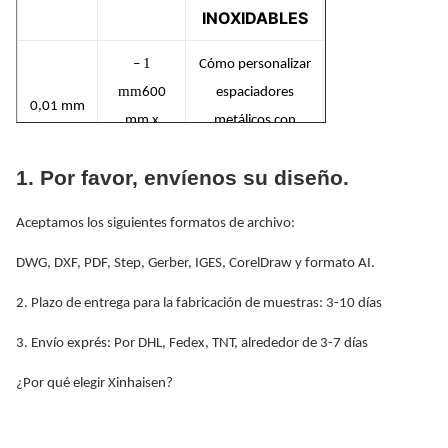
INOXIDABLES
1
–
Cómo personalizar
mm
600
espaciadores
0,01 mm
mm x
metálicos con
1500 mm
nosotros.
1. Por favor, envíenos su diseño.
1
–
Cómo personalizar
mm
600
espaciadores
Aceptamos los siguientes formatos de archivo:
0,01 mm
mm x
metálicos con
DWG, DXF, PDF, Step, Gerber, IGES, CorelDraw y formato AI.
1500 mm
nosotros.
2. Plazo de entrega para la fabricación de muestras: 3-10 días
1
–
TITANIO Y
3. Envío exprés: Por DHL, Fedex, TNT, alrededor de 3-7 días
mm
600
0,01 mm
ALEACIONES DE
mm x
¿Por qué elegir Xinhaisen?
TITANIO
1500 mm