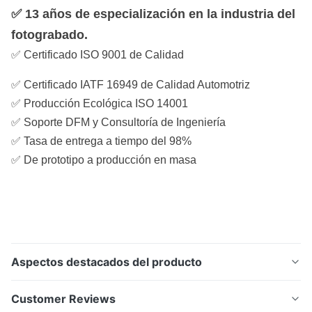
1
–
✅ 13 años de especialización en la industria del
TITANIO Y
mm
600
0,01 mm
ALEACIONES DE
fotograbado.
mm x
TITANIO
✅ Certificado ISO 9001 de Calidad
1500 mm
✅ Certificado IATF 16949 de Calidad Automotriz
Cómo personalizar
1
–
✅ Producción Ecológica ISO 14001
espaciadores
mm
700
✅ Soporte DFM y Consultoría de Ingeniería
0,01 mm
metálicos con
mm x
✅ Tasa de entrega a tiempo del 98%
nosotros.
2400 mm
✅ De prototipo a producción en masa
Aspectos destacados del producto
Xinhaisen fabrica espaciadores metálicos
Customer Reviews
personalizados mediante el proceso de fotograbado.