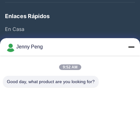
Enlaces Rápidos
En Casa
Productos
Jenny Peng
Videos
Sobre Nosotros
9:52 AM
Visita A La Fábrica
Good day, what product are you looking for?
Control De Calidad
Contacto
Noticias
Casos De Trabajo
Síguenos.