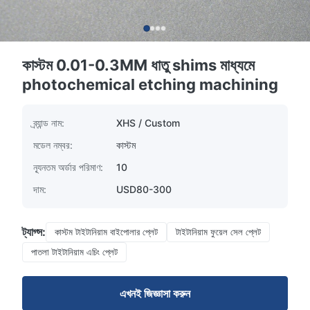
কাস্টম 0.01-0.3MM ধাতু shims মাধ্যমে
photochemical etching machining
ব্র্যান্ড নাম:
XHS / Custom
মডেল নম্বর:
কাস্টম
ন্যূনতম অর্ডার পরিমাণ:
10
দাম:
USD80-300
ট্যাগ্স:
কাস্টম টাইটানিয়াম বাইপোলার প্লেট
টাইটানিয়াম ফুয়েল সেল প্লেট
পাতলা টাইটানিয়াম এচিং প্লেট
এখনই জিজ্ঞাসা করুন