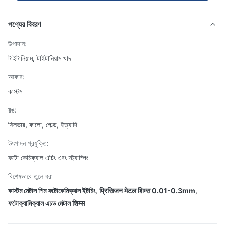
পণ্যের বিবরণ
উপাদান:
টাইটানিয়াম, টাইটানিয়াম খাদ
আকার:
কাস্টম
রঙ:
সিলভার, কালো, গোল্ড, ইত্যাদি
উৎপাদন প্রযুক্তি:
ফটো কেমিক্যাল এচিং এবং স্ট্যাম্পিং
বিশেষভাবে তুলে ধরা
কাস্টম মেটাল শিম ফটোকেমিক্যাল ইটচিং
,
प्रिसिजन मेटल शिम्स 0.01-0.3mm
,
ফটোক্যামিক্যাল এচড মেটাল शिम्स