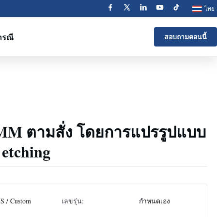
ไทย
กรณี
สอบถามตอนนี้
3MM ตามสั่ง โดยการแปรรูปแบบ
 etching
S / Custom
เลขรุ่น:
กำหนดเอง