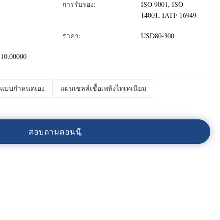
การรับรอง:
ISO 9001, ISO
14001, IATF 16949
ราคา:
USD80-300
:
10,00000
ยมแบบกำหนดเอง
แผ่นเซลล์เชื้อเพลิงไทเทเนียม
ส
อ
บ
ถ
า
ม
ต
อ
น
น