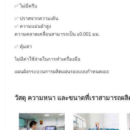
✅ ไม่มีครีบ
✅ ปราศจากความเค้น
✅ ความแม่นยำสูง
ความคลาดเคลื่อนสามารถเป็น ±0.001 มม.
✅ คุ้มค่า
ไม่มีค่าใช้จ่ายในการทำเครื่องมือ
แผนผังกระบวนการผลิตแผ่นรองแบบกำหนดเอง:
วัสดุ ความหนา และขนาดที่เราสามารถผลิตได