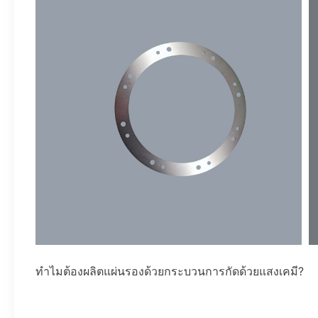
ทำไมต้องผลิตแผ่นรองด้วยกระบวนการกัดด้วยแสงเคมี?