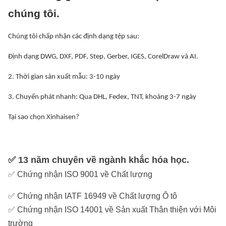
Cách tùy chỉnh
–
chúng tôi.
miếng đệm kim
1mm
0,01mm
600mm
loại từ chúng
Chúng tôi chấp nhận các định dạng tệp sau:
x 1500mm
tôi.
Định dạng DWG, DXF, PDF, Step, Gerber, IGES, CorelDraw và AI.
–
TITAN VÀ HỢP
2. Thời gian sản xuất mẫu: 3-10 ngày
1mm
0,01mm
600mm
KIM TITAN
x 1500mm
3. Chuyển phát nhanh: Qua DHL, Fedex, TNT, khoảng 3-7 ngày
Tại sao chọn Xinhaisen?
–
TITAN VÀ HỢP
1mm
0,01mm
600mm
KIM TITAN
x 1500mm
✅ 13 năm chuyên về ngành khắc hóa học.
Cách tùy chỉnh
✅ Chứng nhận ISO 9001 về Chất lượng
–
miếng đệm kim
1mm
0,01mm
700mm
✅ Chứng nhận IATF 16949 về Chất lượng Ô tô
loại từ chúng
x 2400mm
tôi.
✅ Chứng nhận ISO 14001 về Sản xuất Thân thiện với Môi
trường