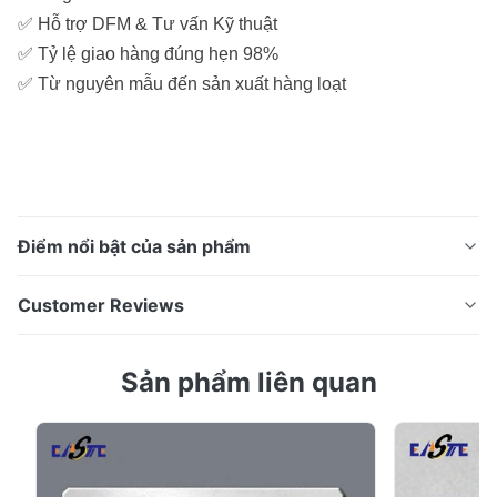
✅ Hỗ trợ DFM & Tư vấn Kỹ thuật
✅ Tỷ lệ giao hàng đúng hẹn 98%
✅ Từ nguyên mẫu đến sản xuất hàng loạt
Điểm nổi bật của sản phẩm
Xinhaisen sản xuất các miếng đệm kim loại tùy chỉnh
Customer Reviews
thông qua quy trình khắc hóa học. Độ dày có thể từ
0,01mm đến 0,3mm. Vật liệu có thể là thép không gỉ,
4.7
Sản phẩm liên quan
đồng, niken, titan, hợp kim kovar, v.v. Miếng đệm kim
Based on 50 reviews recently
loại là gì? Miếng đệm kim loại được sử dụng để lấp
5
67%
đầy các khoảng trống nhỏ giữa hai bề mặt ...
4
33%
3
0
2
0