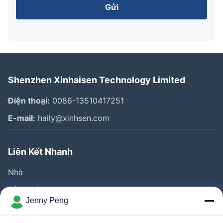
Gửi
Shenzhen Xinhaisen Technology Limited
Điện thoại:
0086-13510417251
E-mail:
haily@xinhsen.com
Liên Kết Nhanh
Nhà
Sản Phẩm
Jenny Peng
Video