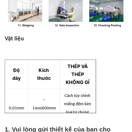
Vật liệu
THÉP VÀ
Độ
Kích
THÉP
dày
thước
KHÔNG GỈ
Cách tùy chỉnh
–
miếng đệm kim
1mm
0,01mm
600mm
loại từ chúng
x 1500mm
tôi.
1. Vui lòng gửi thiết kế của bạn cho