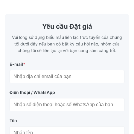
casting, and other industrial applications.
Industries 
Our flow plates offer superior flow control,
solutions po
exceptional durability, and precise channel
components
geometries that optimize material
(heat-resist
distribution in production processes. Flow
structural 
Yêu cầu Đặt giá
Plate Features Complex, Burr
(surgical to
Vui lòng sử dụng biểu mẫu liên lạc trực tuyến của chúng
tôi dưới đây nếu bạn có bất kỳ câu hỏi nào, nhóm của
chúng tôi sẽ liên lạc lại với bạn càng sớm càng tốt.
E-mail
*
Điện thoại / WhatsApp
Tên