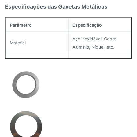
Especificações das Gaxetas Metálicas
Parâmetro
Especificação
Aço inoxidável, Cobre,
Material
Alumínio, Níquel, etc.
Espessura
0.02mm – 1.5mm
Tolerância
±0.01mm
Acabamento Superficial
Liso, sem rebarbas
Planicidade
Mantida dentro de 0.05mm
Tamanho
Personalizável