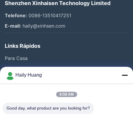
Shenzhen Xinhaisen Technology Limited
Telefone:
0086-13510417251
E-mail:
haily@xinhsen.com
Links Rápidos
Para Casa
Produtos
Haily Huang
Vídeos
Quem Somos
6:58 AM
Fábrica
Good day, what product are you looking for?
Controle De Qualidade
Fale Conosco
Notícias