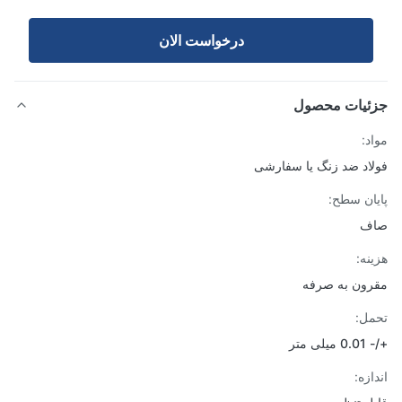
درخواست الان
ئیات محصول
د:
اد ضد زنگ یا سفارشی
ان سطح:
ف
نه:
ون به صرفه
ل:
ی متر
زه: