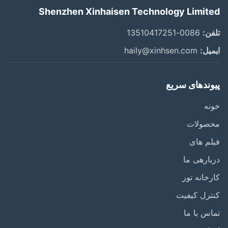
Shenzhen Xinhaisen Technology Limit
ن:
0086-13510417251
یل:
haily@xinhsen.com
وندهای سریع
ه
صولات
م های
ارهی ما
خانه تور
رل کیفیت
س با ما