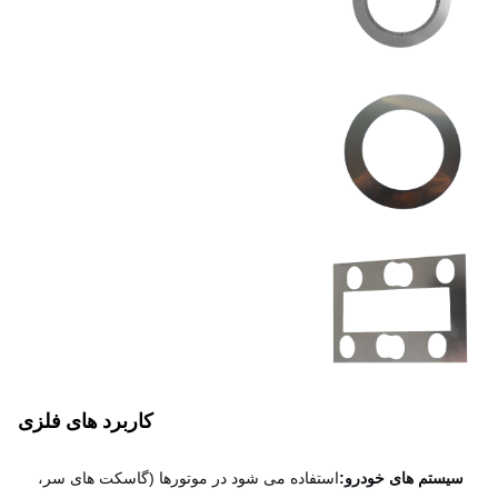
پوشش سطح
صاف و بدون حفر
در محدوده 0.05mm نگه داشته
سطح
شود
اندازه
قابل تنظیم
کاربرد های فلزی
یستم های خودرو:
استفاده می شود در موتورها (گاسکت های سر،