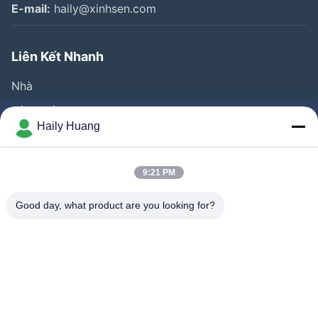
E-mail:
haily@xinhsen.com
Liên Kết Nhanh
Nhà
Sản Phẩm
Haily Huang
Video
Về Chúng Tôi
9:21 PM
Tham Quan Nhà Máy
Good day, what product are you looking for?
Kiểm Soát Chất Lượng
Liên Hệ Chúng Tôi
Tin Tức
Các Vụ Án