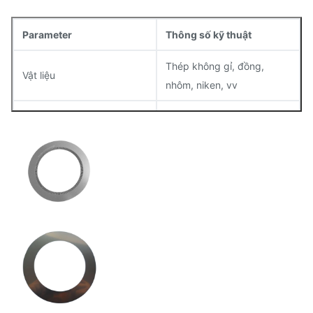
Parameter
Thông số kỹ thuật
Thép không gỉ, đồng,
Vật liệu
nhôm, niken, vv
Độ dày
0.02mm ️ 1.5mm
Sự khoan dung
±0,01mm
Xét bề mặt
Mượt mà, không có râu
Phẳng
Giữ trong phạm vi 0,05mm
Kích thước
Có thể tùy chỉnh