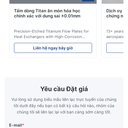
Tấm dòng Titan ăn mòn hóa học
Dịch vụ k
M*e
M
chính xác với dung sai ±0.01mm
chứng nhậ
Nov 26.2025
Precision-Etched Titanium Flow Plates for
13+ years ex
I think the blades they made are very precise. The packaging
Heat Exchangers with High-Corrosion
aerospace, m
is excellent and the product has no burrs. The service is also
Resistance Flow Plate Overview Xinhaisen
applications.
very good.
Technology specializes in manufacturing
solutions wi
Liên hệ ngay bây giờ
L
high-precision chemically etched flow
instant quo
plates for plastic injection molding, die
for High-Pe
casting, and other industrial applications.
Industries 
Our flow plates offer superior flow control,
solutions po
exceptional durability, and precise channel
components
geometries that optimize material
(heat-resist
distribution in production processes. Flow
structural 
Yêu cầu Đặt giá
Plate Features Complex, Burr
(surgical to
Vui lòng sử dụng biểu mẫu liên lạc trực tuyến của chúng
tôi dưới đây nếu bạn có bất kỳ câu hỏi nào, nhóm của
chúng tôi sẽ liên lạc lại với bạn càng sớm càng tốt.
E-mail
*