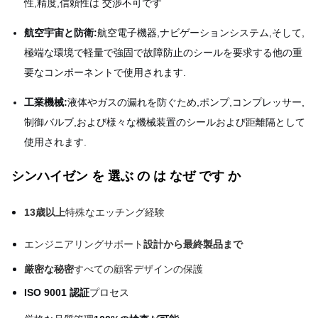
性,精度,信頼性は 交渉不可です
航空宇宙と防衛:
航空電子機器,ナビゲーションシステム,そして,
極端な環境で軽量で強固で故障防止のシールを要求する他の重
要なコンポーネントで使用されます.
工業機械:
液体やガスの漏れを防ぐため,ポンプ,コンプレッサー,
制御バルブ,および様々な機械装置のシールおよび距離隔として
使用されます.
シンハイゼン を 選ぶ の は なぜ です か
13歳以上
特殊なエッチング経験
エンジニアリングサポート
設計から最終製品まで
厳密な秘密
すべての顧客デザインの保護
ISO 9001 認証
プロセス