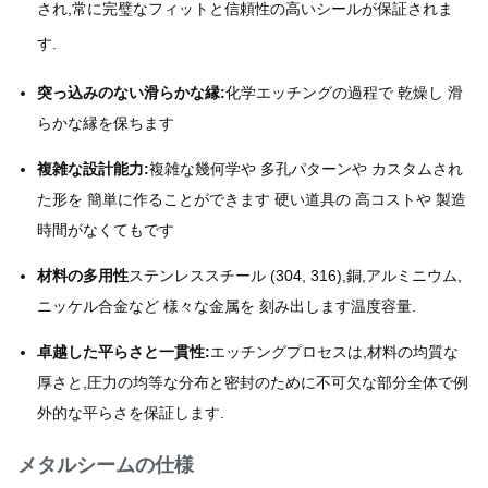
され,常に完璧なフィットと信頼性の高いシールが保証されま
す.
突っ込みのない滑らかな縁:
化学エッチングの過程で 乾燥し 滑
らかな縁を保ちます
複雑な設計能力:
複雑な幾何学や 多孔パターンや カスタムされ
た形を 簡単に作ることができます 硬い道具の 高コストや 製造
時間がなくてもです
材料の多用性
ステンレススチール (304, 316),銅,アルミニウム,
ニッケル合金など 様々な金属を 刻み出します温度容量.
卓越した平らさと一貫性:
エッチングプロセスは,材料の均質な
厚さと,圧力の均等な分布と密封のために不可欠な部分全体で例
外的な平らさを保証します.
メタルシームの仕様