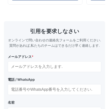
plates for plastic injection molding, die
for High-Pe
casting, and other industrial applications.
Industries 
Our flow plates offer superior flow control,
solutions po
exceptional durability, and precise channel
components
geometries that optimize material
(heat-resist
distribution in production processes. Flow
structural 
引用を要求しなさい
Plate Features Complex, Burr
(surgical to
オンラインで問い合わせの連絡先フォームをご利用ください.
質問があれば,私たちのチームはできるだけ早く連絡します.
メールアドレス
*
電話 / WhatsApp
名前