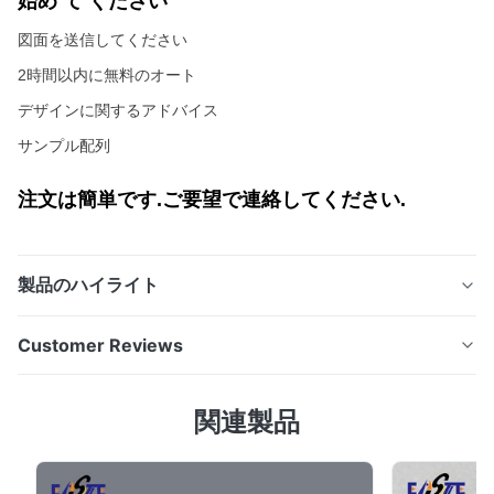
始め て ください
図面を送信してください
2時間以内に無料のオート
デザインに関するアドバイス
サンプル配列
注文は簡単です.ご要望で連絡してください.
製品のハイライト
プロトタイプから大量生産まで メタル・シムズ概要 精密
Customer Reviews
に刻まれた密封部品で 工業用用途で 信頼性の高い性能を
保証します効率的な密封と長期耐久性を保証します. 製造
4.5
関連製品
プロセス高精度で複雑なジオメトリを 機械的ストレスを
Based on 50 reviews recently
加えずに 製造しています完全な平らさと寸法安定性を保
5
50%
証する. メタルシームの特徴 精密エンジニアリング厳格な
4
50%