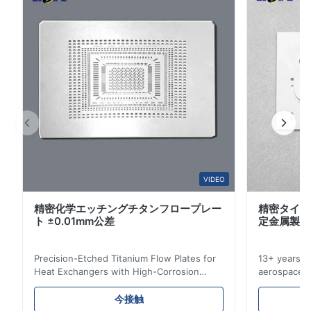
許容量 (±0.01mmの精度) で製造され,常に完璧なフィット
3
0
2
0
と信頼性の高いシールが保証されます. 突っ込みのない滑
1
0
らかな縁:化学エッチングの過程で 乾燥し 滑らかな縁を保
ちます 複雑な設計能力:複雑な幾何学や 多孔パターンや
カスタムされた形を 簡単に作ることができます 硬...
E*a
E
Nov 28.2025
The mesh made by this company is really precise and quite
good. We will customize from this company again next time. It
would be even better if the delivery time could be shorter.
VIDEO
精密化学エッチングチタンフロープレー
精密タイタ
M*e
M
ト ±0.01mm公差
定金属製造
Nov 26.2025
Precision-Etched Titanium Flow Plates for
13+ years ex
I think the blades they made are very precise. The packaging
Heat Exchangers with High-Corrosion
aerospace, m
is excellent and the product has no burrs. The service is also
Resistance Flow Plate Overview Xinhaisen
applications.
very good.
Technology specializes in manufacturing
solutions wi
今接触
high-precision chemically etched flow
instant quo