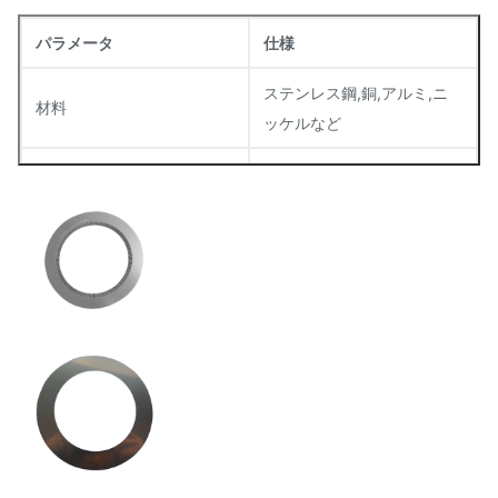
パラメータ
仕様
ステンレス鋼,銅,アルミ,ニ
材料
ッケルなど
厚さ
00.02mm 1.5mm
許容性
±0.01mm
表面塗装
滑らかで 突起がない
0.05mm の範囲内にとどま
平らさ
る
サイズ
カスタマイズ可能