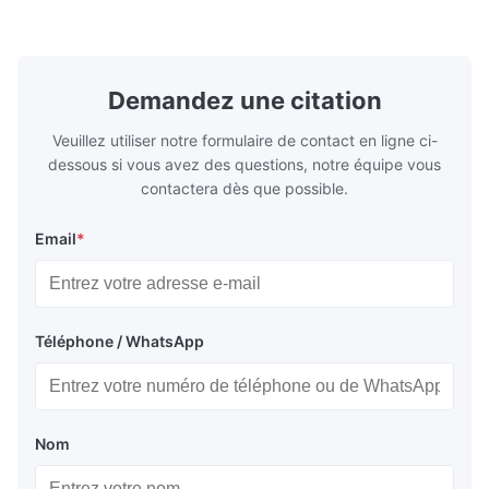
casting, and other industrial applications.
Industries 
Our flow plates offer superior flow control,
solutions po
exceptional durability, and precise channel
components
geometries that optimize material
(heat-resist
distribution in production processes. Flow
structural 
Demandez une citation
Plate Features Complex, Burr
(surgical to
Veuillez utiliser notre formulaire de contact en ligne ci-
dessous si vous avez des questions, notre équipe vous
contactera dès que possible.
Email
*
Téléphone / WhatsApp
Nom