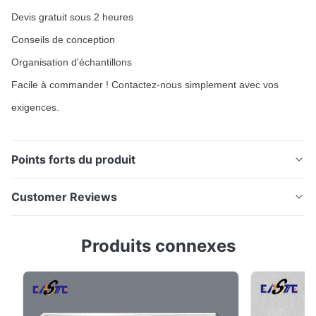
Devis gratuit sous 2 heures
Conseils de conception
Organisation d'échantillons
Facile à commander ! Contactez-nous simplement avec vos
exigences.
Points forts du produit
Trous de calage métalliques gravés chimiquement sur
Customer Reviews
mesure, du prototype à la production de masse
Aperçu des trous de calage métalliques Nos joints
4.5
Produits connexes
métalliques sont des composants d'étanchéité gravés
Based on 50 reviews recently
avec précision, conçus pour offrir des performances
5
50%
fiables dans diverses applications industrielles...
4
50%
3
0