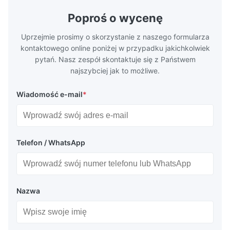
geometries that optimize material
(heat-resist
distribution in production processes. Flow
structural 
Poproś o wycenę
Plate Features Complex, Burr
(surgical to
Uprzejmie prosimy o skorzystanie z naszego formularza
kontaktowego online poniżej w przypadku jakichkolwiek
pytań. Nasz zespół skontaktuje się z Państwem
najszybciej jak to możliwe.
Wiadomość e-mail
*
Telefon / WhatsApp
Nazwa