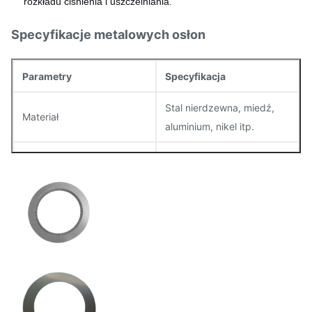
rozkładu ciśnienia i uszczelniania.
Specyfikacje metalowych osłon
Parametry
Specyfikacja
Stal nierdzewna, miedź,
Materiał
aluminium, nikel itp.
Gęstość
00,02 mm ️ 1,5 mm
Tolerancja
± 0,01 mm
Wykończenie powierzchni
Gładki, bez grzybów
Utrzymane w zakresie 0,05
Płaskość
mm
Wielkość
Dostosowywalne