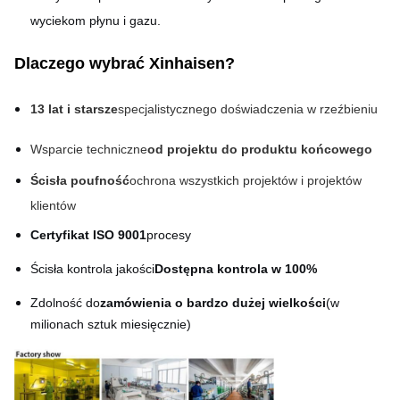
wyciekom płynu i gazu.
Dlaczego wybrać Xinhaisen?
13 lat i starsze
specjalistycznego doświadczenia w rzeźbieniu
Wsparcie techniczne
od projektu do produktu końcowego
Ścisła poufność
ochrona wszystkich projektów i projektów
klientów
Certyfikat ISO 9001
procesy
Ścisła kontrola jakości
Dostępna kontrola w 100%
Zdolność do
zamówienia o bardzo dużej wielkości
(w
milionach sztuk miesięcznie)