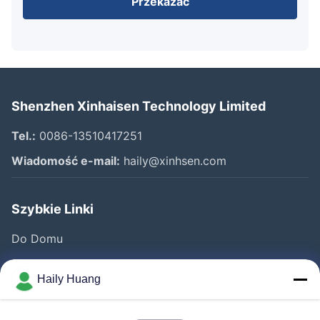
Przekazać
Shenzhen Xinhaisen Technology Limited
Tel.:
0086-13510417251
Wiadomość e-mail:
haily@xinhsen.com
Szybkie Linki
Do Domu
Produkty
Haily Huang
Filmy
O Nas