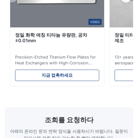
The mesh made by this company is really precise and quite
good. We will customize from this company again next time. It
would be even better if the delivery time could be shorter.
VIDEO
정밀 화학 에칭 티타늄 유량판, 공차
정밀 티타늄
M*e
M
±0.01mm
제조
Nov 26.2025
Precision-Etched Titanium Flow Plates for
13+ years ex
I think the blades they made are very precise. The packaging
Heat Exchangers with High-Corrosion
aerospace, m
is excellent and the product has no burrs. The service is also
Resistance Flow Plate Overview Xinhaisen
applications.
very good.
Technology specializes in manufacturing
solutions wi
지금 접촉하세요
high-precision chemically etched flow
instant quo
plates for plastic injection molding, die
for High-Pe
casting, and other industrial applications.
Industries 
Our flow plates offer superior flow control,
solutions po
exceptional durability, and precise channel
components
geometries that optimize material
(heat-resist
distribution in production processes. Flow
structural 
조회를 요청하다
Plate Features Complex, Burr
(surgical to
아래의 온라인 문의 연락 양식을 사용하시기 바랍니다. 질문이
있으시면 저희 팀이 가능한 한 빨리 연락합니다.