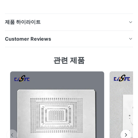
제품 하이라이트
화학적 인 에치링 쉐임 제품 설명 화학적 발각 껍질은 접촉
Customer Reviews
없는 화학적 밀링 공정을 통해 제조된 정밀 사진 발각 금속
간격제입니다.정밀 간격에 적합합니다., 각종 산업에서 정
4.5
관련 제품
렬 및 밀폐. 주문 모양에 대한 도구 비용이 없습니다. 주요
Based on 50 reviews recently
특징 - 100% burr-free & 열 변형이 없습니다, 두 번째
5
50%
deburr 필요 없습니다 - 초 얇은 두께: 0.01mm ∼2.5mm,
4
50%
용도 최대 ±0.01mm - 복잡한 불규칙한 모양, 구멍 및 슬롯
3
0
2
0
사용자 정의를 지원 - 다양한 금속 재질, 우수한 평평성 및
1
0
안정성 - 낮은 MOQ, 빠른 프...
E*a
E
Nov 28.2025