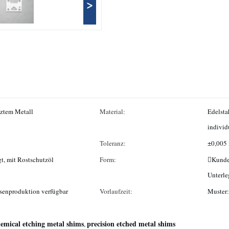
>
tztem Metall
Material:
Edelsta
individ
Toleranz:
±0,005
igt, mit Rostschutzöl
Form:
Kunden
Unterle
ssenproduktion verfügbar
Vorlaufzeit:
Muster:
emical etching metal shims
precision etched metal shims
,