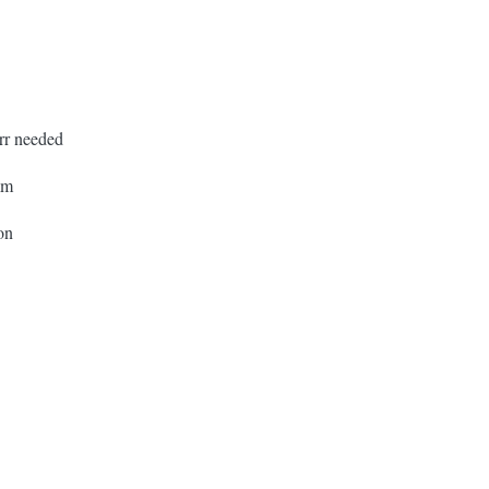
rr needed
mm
on