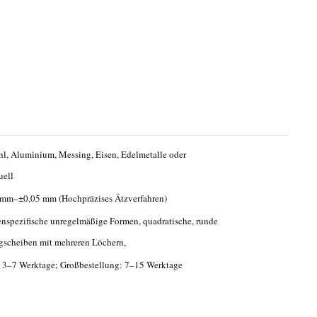
hl, Aluminium, Messing, Eisen, Edelmetalle oder
uell
 mm–±0,05 mm (Hochpräzises Ätzverfahren)
spezifische unregelmäßige Formen, quadratische, runde
gscheiben mit mehreren Löchern,
 3–7 Werktage; Großbestellung: 7–15 Werktage