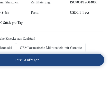
na, Shenzhen
Zertifizierung:
ISO9001\ISO14000
 Stück
Preis:
USD0.1-1 pcs
0 Stück pro Tag
che Zwecke aus Edelstahl
ikronadel
OEM kosmetische Mikronadeln mit Garantie
J
e
t
z
t
A
n
f
r
a
g
e
n