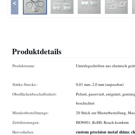
<
Produktdetails
Produktname:
Unterlegscheiben aus chemisch geä
Stärke-Strecke::
0,01 mm–2,0 mm (anpassbar)
Oberflächenbeschaffenheit:
Poliert, passiviert, entgratet, gerein
beschichtet
Mindestbestellmenge:
20 Stück zur Musterbestellung, Ma
Zertifizierungen:
ISO9001, RoHS, Reach-konform
custom precision metal shims
ch
Hervorheben
,