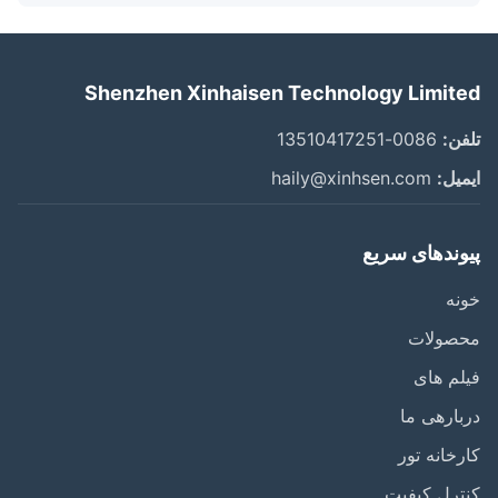
Shenzhen Xinhaisen Technology Limit
ن:
0086-13510417251
یل:
haily@xinhsen.com
وندهای سریع
ه
صولات
م های
ارهی ما
خانه تور
رل کیفیت