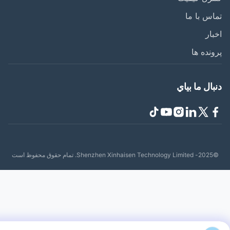
س با ما
ار
نده ها
ال ما بياي
حفوظ است