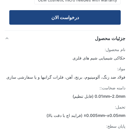
OEM cosmetic micro needles with warranty
درخواست الان
ئیات محصول
 محصول:
کی شیمیایی شیم های فلزی
د:
اد ضد زنگ، آلومینیوم، برنج، آهن، فلزات گرانبها و یا سفارشی سازی
نه ضخامت::
0.01mm–2 (قابل تنظیم)
ل:
±0.005mm–±0 (فرایند اچ با دقت بالا)
ان سطح: