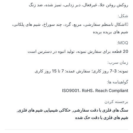
ش روغن جلا، غیرفعال، دبر زدایی، تمیز شده، ضد زنگ
ل:
شکال نامنظم سفارشی، مربع، گرد، چند سوراخ، شیم های پلکانی،
 های بریده بریده
MO
س است
ن سرب:
سفارش عمده: 7 تا 15 روز کاری
هینامه ها:
ISO9001، RoHS، Reach Compli
سته کردن
 های فلزی با دقت سفارشی
,
حکاکی شیمیایی شیم های فلزی
,
 های فلزی با دقت حک شده